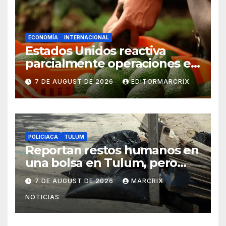
ECONOMÍA
INTERNACIONAL
Estados Unidos reactiva
parcialmente operaciones en
zona aguacatera de
7 DE AUGUST DE 2026
EDITORMARCRIX
Michoacán
POLICIACA
TULUM
Reportan restos humanos en
una bolsa en Tulum, pero
eran desechos de pollo
7 DE AUGUST DE 2026
MARCRIX
NOTICIAS