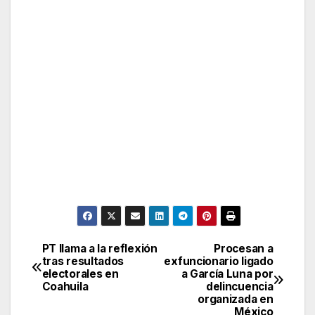
PT llama a la reflexión
Procesan a
Post
tras resultados
exfuncionario ligado
electorales en
a García Luna por
navigation
Coahuila
delincuencia
organizada en
México