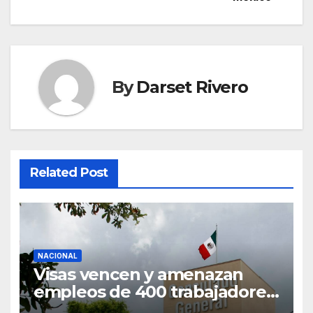
By
Darset Rivero
Related Post
NACIONAL
Visas vencen y amenazan
empleos de 400 trabajadores
consulares