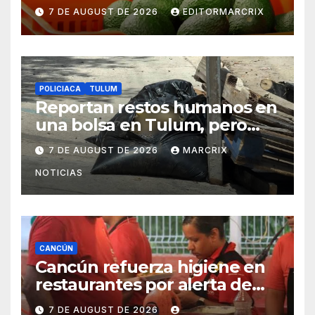
zona aguacatera de
7 DE AUGUST DE 2026
EDITORMARCRIX
Michoacán
POLICIACA
TULUM
Reportan restos humanos en
una bolsa en Tulum, pero
eran desechos de pollo
7 DE AUGUST DE 2026
MARCRIX
NOTICIAS
CANCÚN
Cancún refuerza higiene en
restaurantes por alerta de
infecciones intestinales
7 DE AUGUST DE 2026