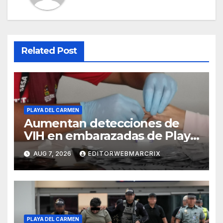
Related Post
PLAYA DEL CARMEN
Aumentan detecciones de
VIH en embarazadas de Playa
del Carmen
AUG 7, 2026
EDITORWEBMARCRIX
PLAYA DEL CARMEN