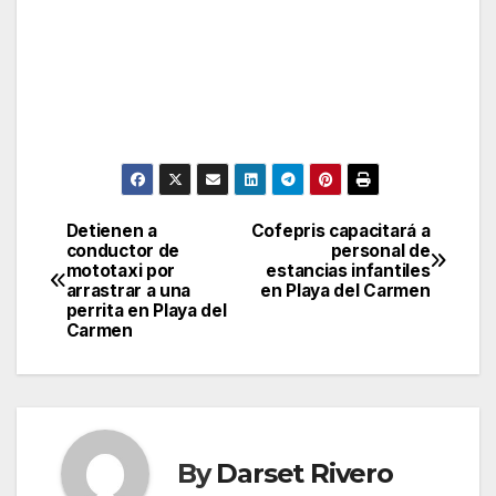
Detienen a
Cofepris capacitará a
Post
conductor de
personal de
mototaxi por
estancias infantiles
navigation
arrastrar a una
en Playa del Carmen
perrita en Playa del
Carmen
By
Darset Rivero