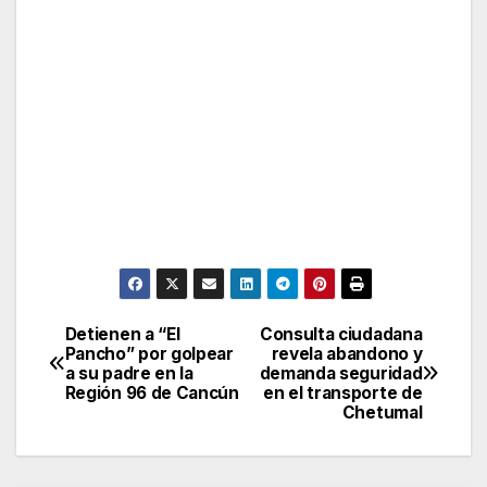
Detienen a “El
Consulta ciudadana
Post
Pancho” por golpear
revela abandono y
a su padre en la
demanda seguridad
navigation
Región 96 de Cancún
en el transporte de
Chetumal