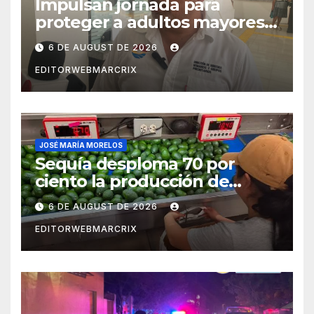
Impulsan jornada para
proteger a adultos mayores
de fraudes en Cancún
6 DE AUGUST DE 2026
EDITORWEBMARCRIX
JOSÉ MARÍA MORELOS
Sequía desploma 70 por
ciento la producción de
aguacate en Candelaria
6 DE AUGUST DE 2026
EDITORWEBMARCRIX