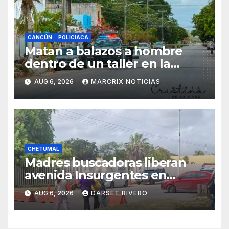
CANCÚN
POLICIACA
Matan a balazos a hombre
dentro de un taller en la
Supermanzana 222 de
AUG 6, 2026
MARCRIX NOTICIAS
Cancún
CHETUMAL
Madres buscadoras liberan
avenida Insurgentes en
Chetumal tras acordar
AUG 6, 2026
DARSET RIVERO
reunión con el fiscal de
Quintana Roo