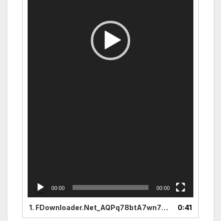
00:00
00:00
1.
FDownloader.Net_AQPq78btA7wn73Bn6Tnz6bB-vB0JzJHv0qsJ2QmN_2XydbE3kAkjXcp8U0VSef1zewQ5MtyMHlkfc4XLemPWwDcRMJuaI8InnT-KAxLUqw_360p_(SD)
0:41