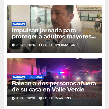
CANCÚN
Impulsan jornada para
proteger a adultos mayores
de fraudes en Cancún
AUG 6, 2026
EDITORWEBMARCRIX
CANCÚN
POLICIACA
Balean a dos personas afuera
de su casa en Valle Verde
AUG 6, 2026
EDITORMARCRIX