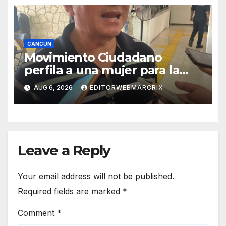
CANCÚN
Movimiento Ciudadano
perfila a una mujer para la
candidatura en Cancún
AUG 6, 2026
EDITORWEBMARCRIX
Leave a Reply
Your email address will not be published.
Required fields are marked
*
Comment
*