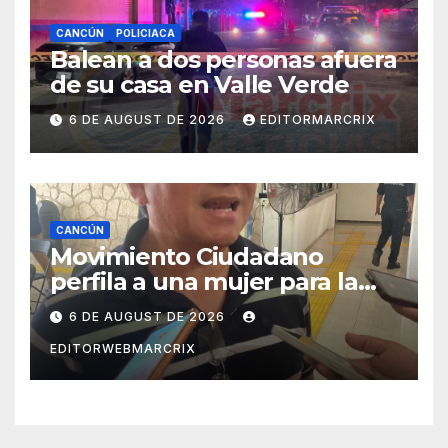
CANCÚN
POLICIACA
Balean a dos personas afuera
de su casa en Valle Verde
6 DE AUGUST DE 2026
EDITORMARCRIX
CANCÚN
Movimiento Ciudadano
perfila a una mujer para la
candidatura en Cancún
6 DE AUGUST DE 2026
EDITORWEBMARCRIX