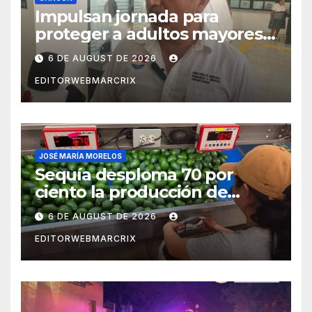
Impulsan jornada para
proteger a adultos mayores
de fraudes en Cancún
6 DE AUGUST DE 2026
EDITORWEBMARCRIX
JOSÉ MARÍA MORELOS
Sequía desploma 70 por
ciento la producción de
aguacate en Candelaria
6 DE AUGUST DE 2026
EDITORWEBMARCRIX