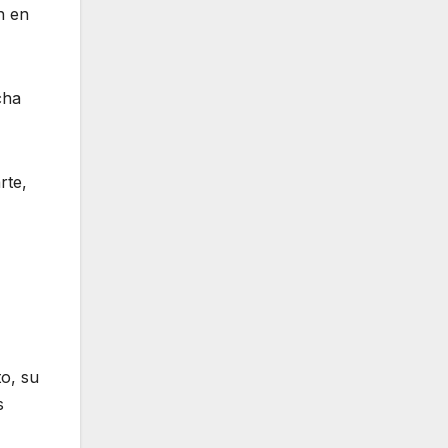
n en
cha
rte,
to, su
s