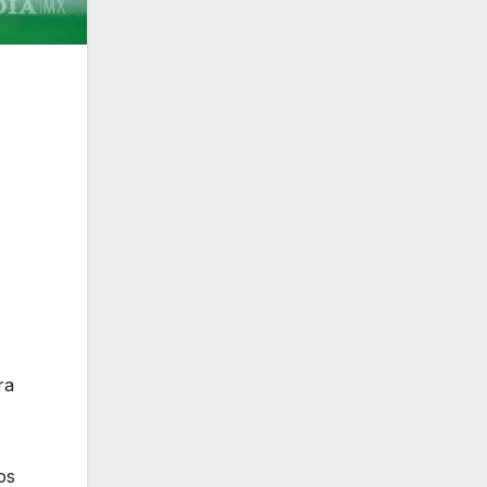
ra
os