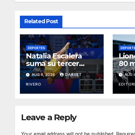
Related Post
DEPORTES
DEPORT
Natalia Escalera
Lion
suma su tercer
80 m
título y México llega
reco
AUG 6, 2026
DARSET
AUG 4
a 139 oros en los JCC
ince
RIVERO
EDITOR
Leave a Reply
Your email address will not be published.
Require