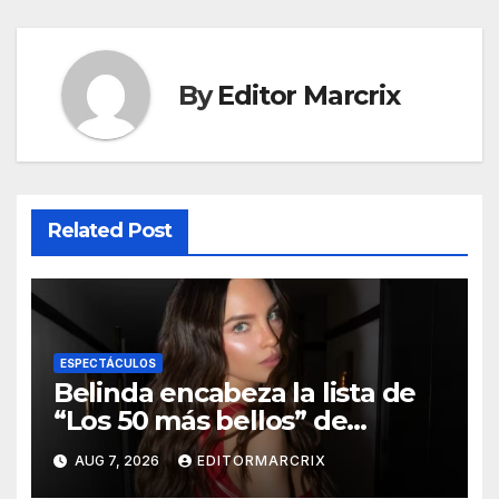
By
Editor Marcrix
Related Post
ESPECTÁCULOS
Belinda encabeza la lista de
“Los 50 más bellos” de
People en Español 2026
AUG 7, 2026
EDITORMARCRIX