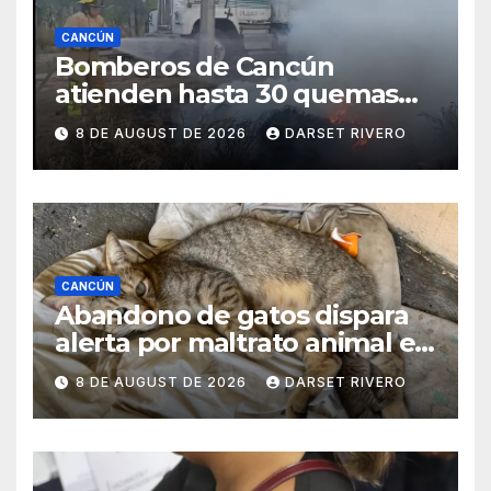
CANCÚN
Bomberos de Cancún
atienden hasta 30 quemas
de basura y áreas verdes
8 DE AUGUST DE 2026
DARSET RIVERO
durante el mes de Julio
CANCÚN
Abandono de gatos dispara
alerta por maltrato animal en
Cancún
8 DE AUGUST DE 2026
DARSET RIVERO