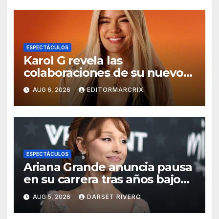
ESPECTÁCULOS
Karol G revela las
colaboraciones de su nuevo
álbum ‘NO ME ARREPIENTO
AUG 6, 2026
EDITORMARCRIX
DE SENTIR TANTO’
ESPECTÁCULOS
Ariana Grande anuncia pausa
en su carrera tras años bajo
escrutinio público
AUG 5, 2026
DARSET RIVERO