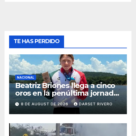
TE HAS PERDIDO
NACIONAL
Beatriz Briones llega a cinco
oros en la penúltima jornada
de Santo Domingo 2026
8 DE AUGUST DE 2026
DARSET RIVERO