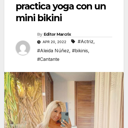
practica yoga con un
mini bikini
By
Editor Marcrix
#Actriz
,
APR 20, 2022
#Aleida Núñez
,
#bikinis
,
#Cantante