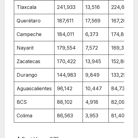
Tlaxcala
241,933
13,516
224,656
Querétaro
187,611
17,569
167,288
Campeche
184,011
6,373
174,865
Nayarit
179,554
7,572
169,317
Zacatecas
170,422
13,945
152,888
Durango
144,983
9,849
133,250
Aguascalientes
96,142
10,447
84,731
BCS
88,102
4,918
82,090
Colima
86,563
3,953
81,407