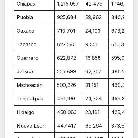
Chiapas
1,215,057
42,479
1,146,335
Puebla
925,684
59,962
840,964
Oaxaca
710,701
24,103
673,278
Tabasco
627,590
9,551
610,385
Guerrero
622,872
16,858
595,028
Jalisco
555,899
62,757
486,279
Michoacán
500,226
31,151
460,331
Tamaulipas
491,196
24,724
459,874
Hidalgo
458,983
23,161
425,421
Nuevo León
447,417
69,264
373,693