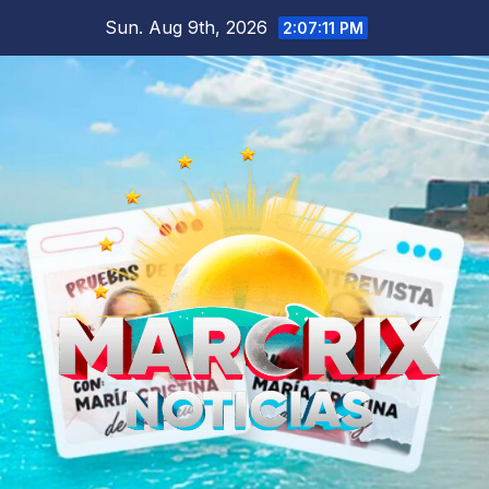
Skip
Sun. Aug 9th, 2026
2:07:12 PM
to
content