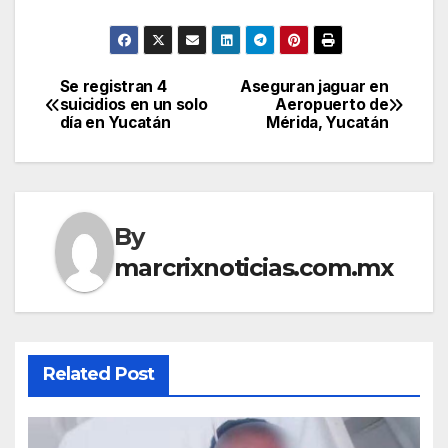
Se registran 4
Aseguran jaguar en
Post
suicidios en un solo
Aeropuerto de
día en Yucatán
Mérida, Yucatán
navigation
By
marcrixnoticias.com.mx
Related Post