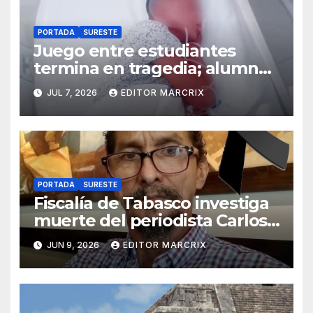
PORTADA
SURESTE
Juego entre estudiantes
termina en tragedia; alumno
pierde un testículo en
JUL 7, 2026
EDITOR MARCRIX
secundaria de Campeche
PORTADA
SURESTE
Fiscalía de Tabasco investiga
muerte del periodista Carlos
León Palacio
JUN 9, 2026
EDITOR MARCRIX