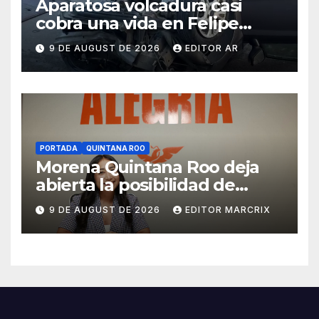
Aparatosa volcadura casi
cobra una vida en Felipe
Carrillo Puerto
9 DE AUGUST DE 2026
EDITOR AR
PORTADA
QUINTANA ROO
Morena Quintana Roo deja
abierta la posibilidad de
sumar a Lidia Rojas
9 DE AUGUST DE 2026
EDITOR MARCRIX