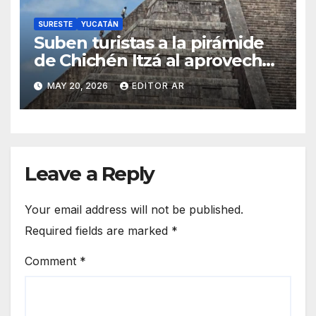
SURESTE
YUCATÁN
Suben turistas a la pirámide
de Chichén Itzá al aprovechar
falta de vigilancia tras
MAY 20, 2026
EDITOR AR
protestas
Leave a Reply
Your email address will not be published.
Required fields are marked
*
Comment
*