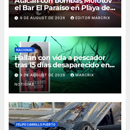
Atacan con bombas Molotov
el Bar El Paraíso en Playa del
Carmen
9 DE AUGUST DE 2026
EDITOR MARCRIX
NACIONAL
Hallan con vida a pescador
tras 15 días desaparecido en
un cenote de Veracruz
9 DE AUGUST DE 2026
MARCRIX
NOTICIAS
FELIPE CARRILLO PUERTO