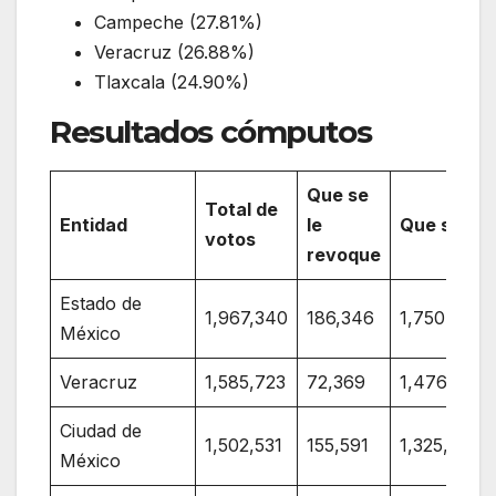
Campeche (27.81%)
Veracruz (26.88%)
Tlaxcala (24.90%)
Resultados cómputos
Que se
Total de
Entidad
le
Que siga
votos
revoque
Estado de
1,967,340
186,346
1,750,622
México
Veracruz
1,585,723
72,369
1,476,850
Ciudad de
1,502,531
155,591
1,325,503
México