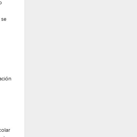
o
 se
ación
colar