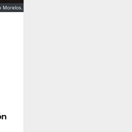
o Morelos.
ón