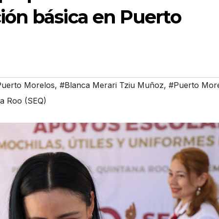
ón básica en Puerto
Puerto Morelos
,
#Blanca Merari Tziu Muñoz
,
#Puerto Mor
na Roo (SEQ)