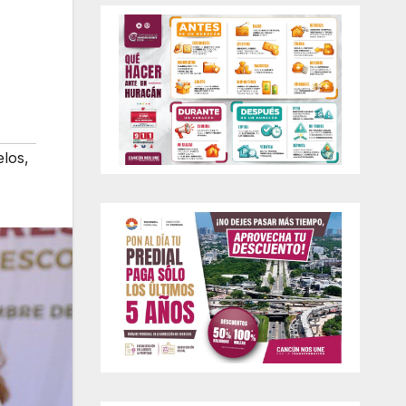
elos
,