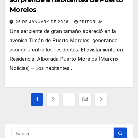
Morelos
25 DE JANUARY DE 2026
EDITORL.M
Una serpiente de gran tamaño apareció en la
avenida Timón de Puerto Morelos, generando
asombro entre los residentes. El avistamiento en
Residencial Alborada Puerto Morelos (Marcrix
Noticias) – Los habitantes…
Posts
1
2
…
64
pagination