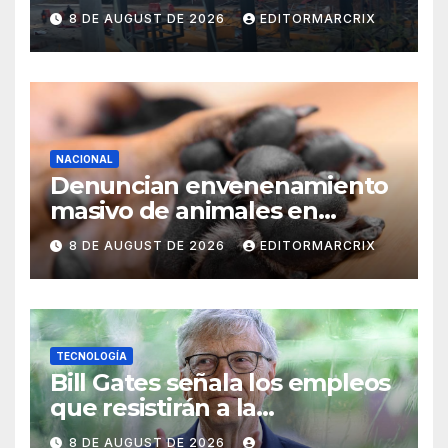
heridos
8 DE AUGUST DE 2026
EDITORMARCRIX
NACIONAL
Denuncian envenenamiento
masivo de animales en
Querétaro
8 DE AUGUST DE 2026
EDITORMARCRIX
TECNOLOGÍA
Bill Gates señala los empleos
que resistirán a la
inteligencia artificial
8 DE AUGUST DE 2026