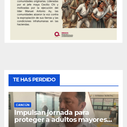
TE HAS PERDIDO
CANCÚN
Impulsan jornada para
proteger a adultos mayores
de fraudes en Cancún