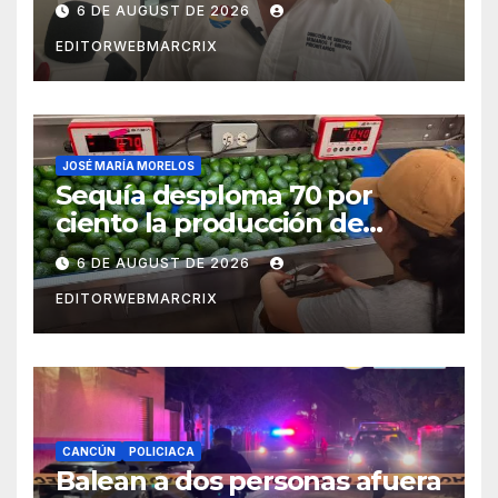
6 DE AUGUST DE 2026
EDITORWEBMARCRIX
JOSÉ MARÍA MORELOS
Sequía desploma 70 por
ciento la producción de
aguacate en Candelaria
6 DE AUGUST DE 2026
EDITORWEBMARCRIX
CANCÚN
POLICIACA
Balean a dos personas afuera