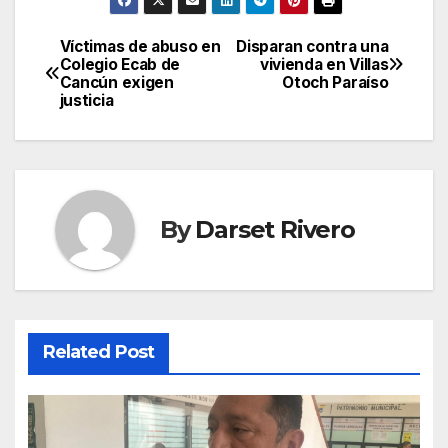
Víctimas de abuso en
Disparan contra una
Post
Colegio Ecab de
vivienda en Villas
Cancún exigen
Otoch Paraíso
navigation
justicia
By
Darset Rivero
Related Post