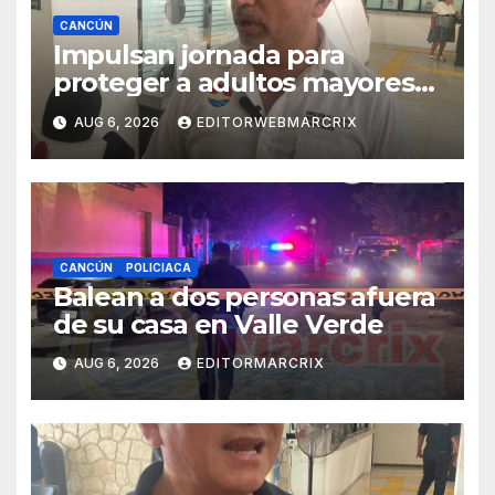
CANCÚN
Impulsan jornada para
proteger a adultos mayores
de fraudes en Cancún
AUG 6, 2026
EDITORWEBMARCRIX
CANCÚN
POLICIACA
Balean a dos personas afuera
de su casa en Valle Verde
AUG 6, 2026
EDITORMARCRIX