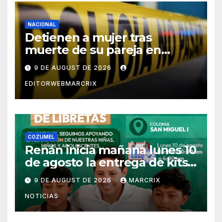
NACIONAL
Detienen a mujer tras
muerte de su pareja en
Saltillo
9 DE AUGUST DE 2026
EDITORWEBMARCRIX
COZUMEL
Renán inicia mañana lunes 10
de agosto la entrega de kits
escolares en Cozumel
9 DE AUGUST DE 2026
MARCRIX
NOTICIAS