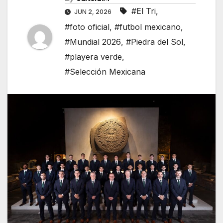
#El Tri
,
JUN 2, 2026
#foto oficial
,
#futbol mexicano
,
#Mundial 2026
,
#Piedra del Sol
,
#playera verde
,
#Selección Mexicana