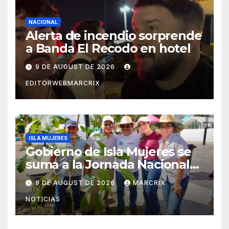
NACIONAL
Alerta de incendio sorprende
a Banda El Recodo en hotel
9 DE AUGUST DE 2026
EDITORWEBMARCRIX
ISLA MUJERES
Gobierno de Isla Mujeres se
suma a la Jornada Nacional
de Reforestación 2026
9 DE AUGUST DE 2026
MARCRIX
NOTICIAS