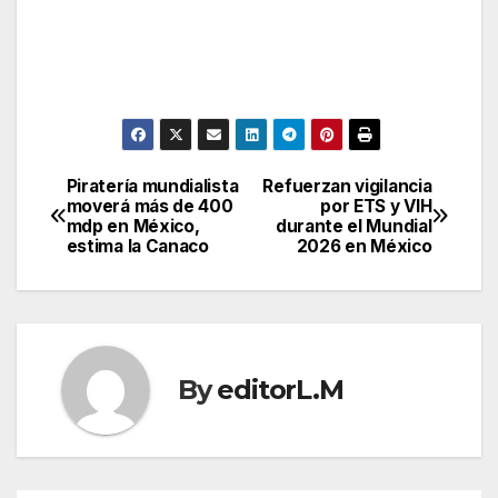
Piratería mundialista
Refuerzan vigilancia
Post
moverá más de 400
por ETS y VIH
mdp en México,
durante el Mundial
navigation
estima la Canaco
2026 en México
By
editorL.M