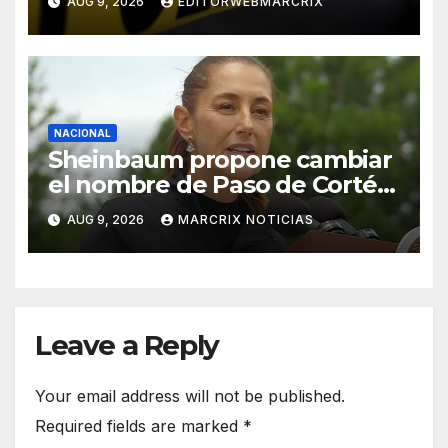
AUG 9, 2026
EDITORWEBMARCRIX
NACIONAL
Sheinbaum propone cambiar
el nombre de Paso de Cortés
por “Paso de los Pueblos
AUG 9, 2026
MARCRIX NOTICIAS
Indígenas”
Leave a Reply
Your email address will not be published.
Required fields are marked
*