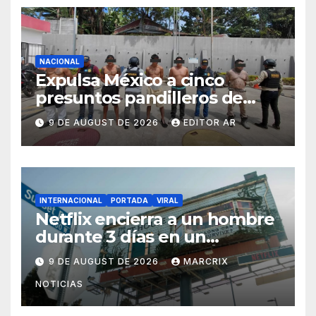
NACIONAL
Expulsa México a cinco
presuntos pandilleros de
Mara Salvatrucha
9 DE AUGUST DE 2026
EDITOR AR
INTERNACIONAL
PORTADA
VIRAL
Netflix encierra a un hombre
durante 3 días en un
espectacular de Los Ángeles
9 DE AUGUST DE 2026
MARCRIX
NOTICIAS