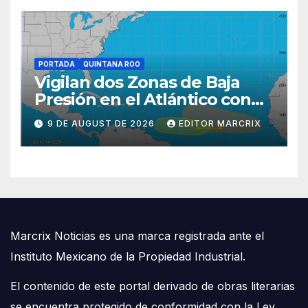
PORTADA
QUINTANA ROO
Vigilan dos Zonas de Baja
Presión en el Atlántico con
posible desarrollo ciclónico
9 DE AUGUST DE 2026
EDITOR MARCRIX
Marcrix Noticias es una marca registrada ante el
Instituto Mexicano de la Propiedad Industrial.
El contenido de este portal derivado de obras literarias
se encuentra protegido de conformidad con la Ley