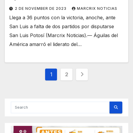
2 DE NOVEMBER DE 2023
MARCRIX NOTICIAS
Llega a 36 puntos con la victoria, anoche, ante
San Luis a falta de dos partidos por disputarse
San Luis Potosí (Marcrix Noticias).— Águilas del
América amarró el liderato del…
Posts
1
2
pagination