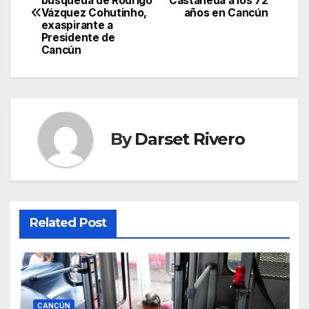
búsqueda de Rodrigo
Castañeda a los 72
navigation
Vázquez Cohutinho,
años en Cancún
exaspirante a
Presidente de
Cancún
By
Darset Rivero
Related Post
CANCÚN