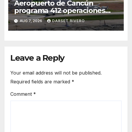
Aeropuerto de Cancún
programa 412 operaciones
este viernes y mantiene
AUG 7, 2026
DARSET RIVERO
intensa conectividad
internacional
Leave a Reply
Your email address will not be published.
Required fields are marked
*
Comment
*