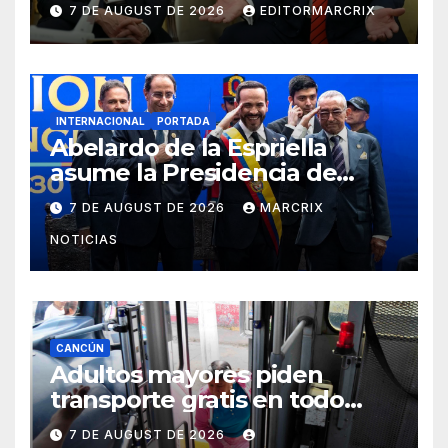
trabajadores y empresas
7 DE AUGUST DE 2026
EDITORMARCRIX
INTERNACIONAL
PORTADA
Abelardo de la Espriella
asume la Presidencia de
Colombia para el periodo
7 DE AUGUST DE 2026
MARCRIX
2026-2030
NOTICIAS
CANCÚN
Adultos mayores piden
transporte gratis en todo
Cancún
7 DE AUGUST DE 2026