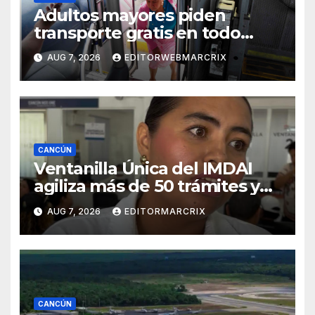
Adultos mayores piden
transporte gratis en todo
Cancún
AUG 7, 2026
EDITORWEBMARCRIX
CANCÚN
Ventanilla Única del IMDAI
agiliza más de 50 trámites y
atiende hasta 100 ciudadanos
AUG 7, 2026
EDITORMARCRIX
al día
CANCÚN