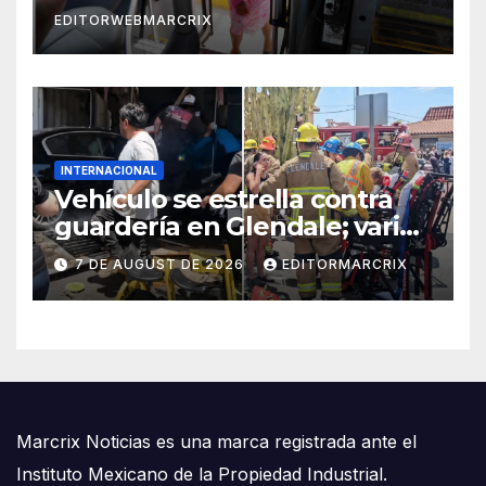
EDITORWEBMARCRIX
INTERNACIONAL
Vehículo se estrella contra
guardería en Glendale; varios
niños fueron trasladados al
7 DE AUGUST DE 2026
EDITORMARCRIX
hospital
Marcrix Noticias es una marca registrada ante el
Instituto Mexicano de la Propiedad Industrial.