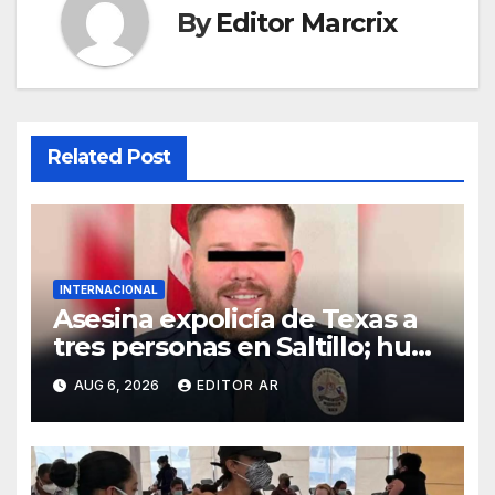
By
Editor Marcrix
Related Post
INTERNACIONAL
Asesina expolicía de Texas a
tres personas en Saltillo; huye
con un menor
AUG 6, 2026
EDITOR AR