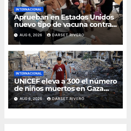
INTERNACIONAL
Aprueban en Estados Unidos
nuevo tipo de vacuna contra
la gripe
AUG 6, 2026
DARSET RIVERO
INTERNACIONAL
UNICEF eleva a 300 el número
de niños muertos en Gaza
desde la entrada en vigor del
AUG 6, 2026
DARSET RIVERO
alto el fuego