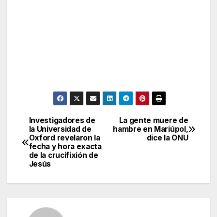
Investigadores de
La gente muere de
Post
la Universidad de
hambre en Mariúpol,
Oxford revelaron la
dice la ONU
navigation
fecha y hora exacta
de la crucifixión de
Jesús