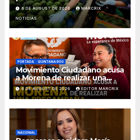
exportaciones de México a
6 DE AUGUST DE 2026
MARCRIX
Estados Unidos
NOTICIAS
PORTADA
QUINTANA ROO
Movimiento Ciudadano acusa
a Morena de realizar una
precampaña disfrazada en
6 DE AUGUST DE 2026
EDITOR MARCRIX
Quintana Roo
NACIONAL