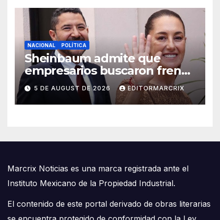
NACIONAL
POLÍTICA
Sheinbaum admite que
empresarios buscaron frenar
llegada de Batres a la Corte
5 DE AUGUST DE 2026
EDITORMARCRIX
Marcrix Noticias es una marca registrada ante el
Instituto Mexicano de la Propiedad Industrial.
El contenido de este portal derivado de obras literarias
se encuentra protegido de conformidad con la Ley