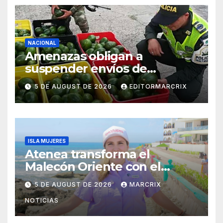
NACIONAL
Amenazas obligan a
suspender envíos de
aguacate michoacano a EU
5 DE AUGUST DE 2026
EDITORMARCRIX
ISLA MUJERES
Atenea transforma el
Malecón Oriente con el
nuevo Paseo de las Sirenas
5 DE AUGUST DE 2026
MARCRIX
NOTICIAS