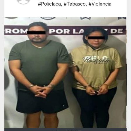
#Policíaca
,
#Tabasco
,
#Violencia