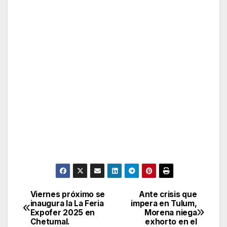
Viernes próximo se
Ante crisis que
Post
inaugura la La Feria
impera en Tulum,
Expofer 2025 en
Morena niega
navigation
Chetumal.
exhorto en el