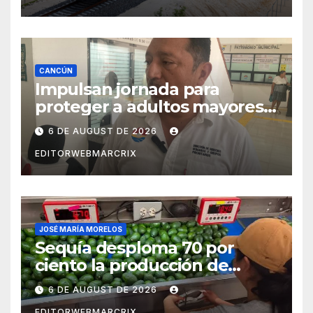
CANCÚN
Impulsan jornada para
proteger a adultos mayores
de fraudes en Cancún
6 DE AUGUST DE 2026
EDITORWEBMARCRIX
JOSÉ MARÍA MORELOS
Sequía desploma 70 por
ciento la producción de
aguacate en Candelaria
6 DE AUGUST DE 2026
EDITORWEBMARCRIX