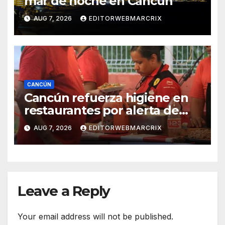
mar de noche en Cancún
AUG 7, 2026
EDITORWEBMARCRIX
CANCÚN
Cancún refuerza higiene en
restaurantes por alerta de
infecciones intestinales
AUG 7, 2026
EDITORWEBMARCRIX
Leave a Reply
Your email address will not be published.