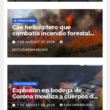
INTERNACIONAL
Cae helicóptero que
combatía incendio forestal
en Utah
7 DE AUGUST DE 2026
EDITORWEBMARCRIX
UNCATEGORIZED
Explosión en bodega de
Corona moviliza a cuerpos de
emergencia en Cancún
7 DE AUGUST DE 2026
EDITORMARCRIX