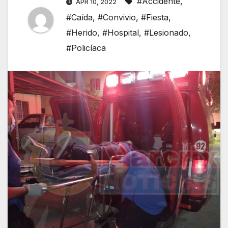
#Accidente
,
APR 10, 2022
#Caída
,
#Convivio
,
#Fiesta
,
#Herido
,
#Hospital
,
#Lesionado
,
#Policíaca