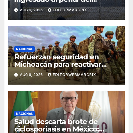
Altiplano por el caso
AUG 6, 2026
EDITORMARCRIX
Ayotzinapa
NACIONAL
Refuerzan seguridad en
Michoacán para reactivar
exportaciones de aguacate
AUG 6, 2026
EDITORWEBMARCRIX
NACIONAL
Salud descarta brote de
ciclosporiasis en México;