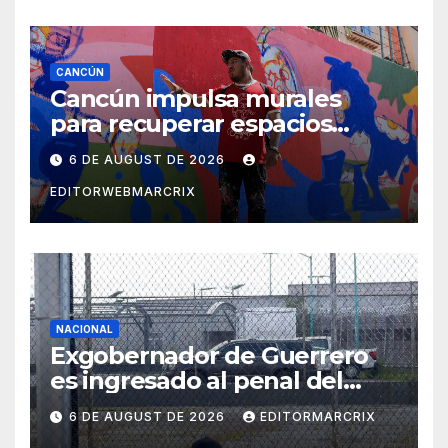
deudas migratorias
CANCÚN
Cancún impulsa murales
para recuperar espacios
públicos con arte
6 DE AUGUST DE 2026
comunitario
EDITORWEBMARCRIX
NACIONAL
Exgobernador de Guerrero
es ingresado al penal del
Altiplano por el caso
6 DE AUGUST DE 2026
EDITORMARCRIX
Ayotzinapa