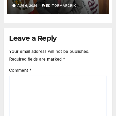
confirma 33 casos en 13
AUG 6, 2026
EDITORMARCRIX
estados
Leave a Reply
Your email address will not be published.
Required fields are marked
*
Comment
*