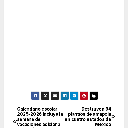
Calendario escolar
Destruyen 94
Post
2025-2026 incluye la
plantíos de amapola
semana de
en cuatro estados de
navigation
vacaciones adicional
México