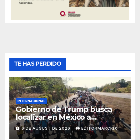
TE HAS PERDIDO
INTERNACIONAL
Gobierno de Trump busca
localizar en México a
migrantes con multas
6 DE AUGUST DE 2026
EDITORMARCRIX
pendientes para cobrar