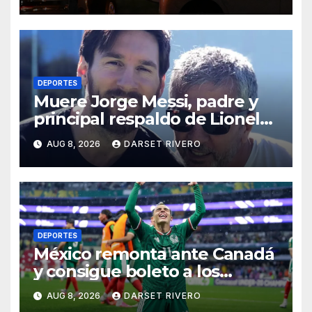
DEPORTES
Muere Jorge Messi, padre y
principal respaldo de Lionel
Messi, a los 68 años
AUG 8, 2026
DARSET RIVERO
DEPORTES
México remonta ante Canadá
y consigue boleto a los
Juegos Olímpicos de Los
AUG 8, 2026
DARSET RIVERO
Ángeles 2028