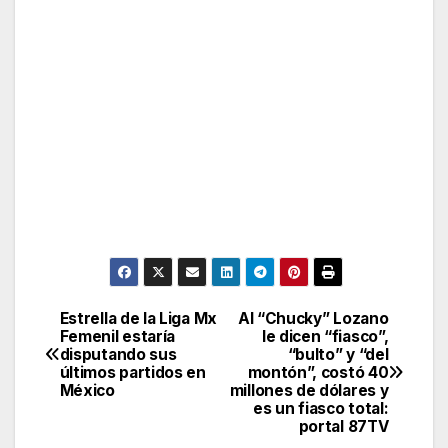
Estrella de la Liga Mx
Al “Chucky” Lozano
Post
Femenil estaría
le dicen “fiasco”,
disputando sus
“bulto” y “del
navigation
últimos partidos en
montón”, costó 40
México
millones de dólares y
es un fiasco total:
portal 87TV