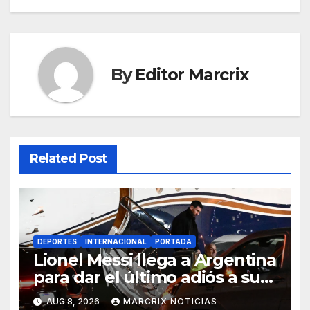
By
Editor Marcrix
Related Post
DEPORTES
INTERNACIONAL
PORTADA
Lionel Messi llega a Argentina
para dar el último adiós a su
padre
AUG 8, 2026
MARCRIX NOTICIAS