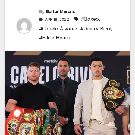
By
Editor Marcrix
#Boxeo
,
APR 18, 2022
#Canelo Álvarez
,
#Dmitry Bivol
,
#Eddie Hearn