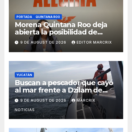
PORTADA
QUINTANA ROO
Morena Quintana Roo deja
abierta la posibilidad de
sumar a Lidia Rojas
9 DE AUGUST DE 2026
EDITOR MARCRIX
YUCATÁN
Buscan a pescador que cayó
al mar frente a Dzilam de
Bravo, Yucatán
9 DE AUGUST DE 2026
MARCRIX
NOTICIAS