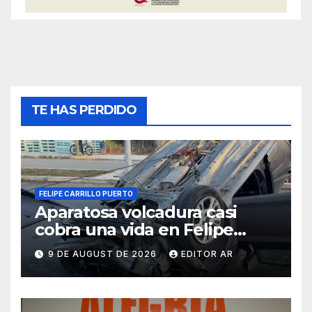
TE HAS PERDIDO
FELIPE CARRILLO PUERTO
Aparatosa volcadura casi
cobra una vida en Felipe
Carrillo Puerto
9 DE AUGUST DE 2026
EDITOR AR