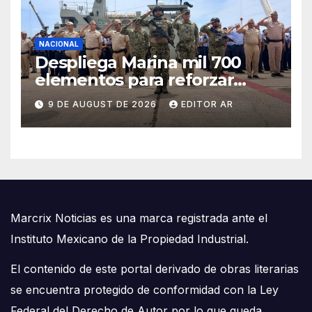
NACIONAL
Despliega Marina mil 700
elementos para reforzar
seguridad en Mazatlán
9 DE AUGUST DE 2026
EDITOR AR
Marcrix Noticias es una marca registrada ante el
Instituto Mexicano de la Propiedad Industrial.
El contenido de este portal derivado de obras literarias
se encuentra protegido de conformidad con la Ley
Federal del Derecho de Autor por lo que queda