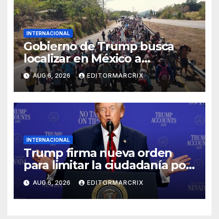
INTERNACIONAL
Gobierno de Trump busca
localizar en México a
migrantes con multas
AUG 6, 2026
EDITORMARCRIX
pendientes para cobrar
deudas migratorias
INTERNACIONAL
Trump firma nueva orden
para limitar la ciudadanía por
nacimiento en Estados
AUG 6, 2026
EDITORMARCRIX
Unidos