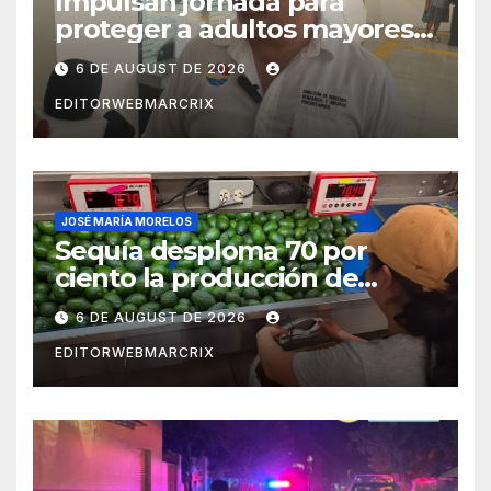
Impulsan jornada para
proteger a adultos mayores
de fraudes en Cancún
6 DE AUGUST DE 2026
EDITORWEBMARCRIX
JOSÉ MARÍA MORELOS
Sequía desploma 70 por
ciento la producción de
aguacate en Candelaria
6 DE AUGUST DE 2026
EDITORWEBMARCRIX