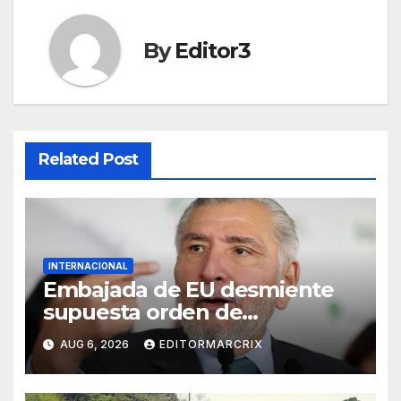
By
Editor3
Related Post
INTERNACIONAL
Embajada de EU desmiente
supuesta orden de
aprehensión contra Adán
AUG 6, 2026
EDITORMARCRIX
Augusto