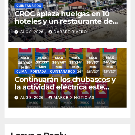
QUINTANA ROO
CROC aplaza huelgas en 10
hoteles y un restaurante de
Quintana Roo
AUG 8, 2026
DARSET RIVERO
CLIMA
PORTADA
QUINTANA ROO
Continuarán los chubascos y
la actividad eléctrica este
sábado en Quintana Roo
AUG 8, 2026
MARCRIX NOTICIAS