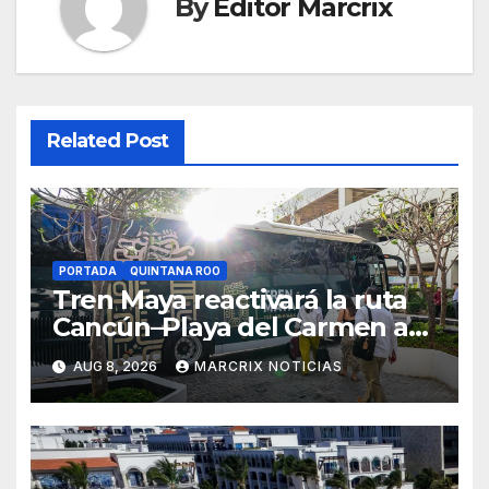
By
Editor Marcrix
Related Post
PORTADA
QUINTANA ROO
Tren Maya reactivará la ruta
Cancún–Playa del Carmen a
partir del 15 de agosto
AUG 8, 2026
MARCRIX NOTICIAS