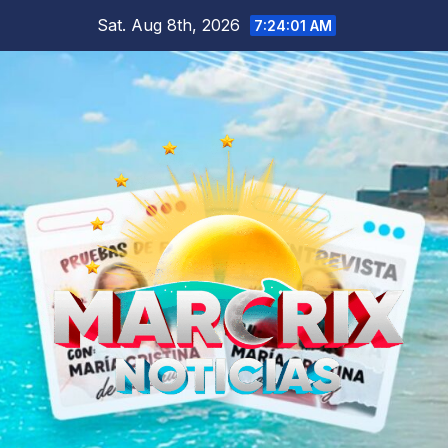
Skip
Sat. Aug 8th, 2026
7:24:03 AM
to
content