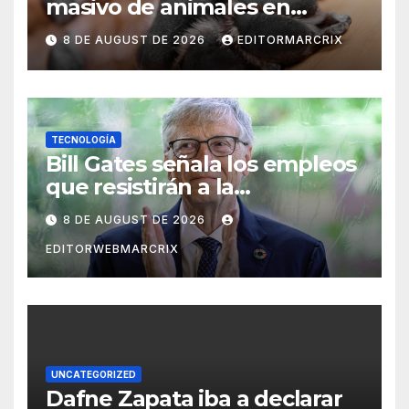
masivo de animales en
Querétaro
8 DE AUGUST DE 2026
EDITORMARCRIX
TECNOLOGÍA
Bill Gates señala los empleos
que resistirán a la
inteligencia artificial
8 DE AUGUST DE 2026
EDITORWEBMARCRIX
UNCATEGORIZED
Dafne Zapata iba a declarar