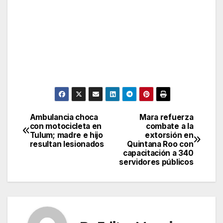
Ambulancia choca
Mara refuerza
Post
con motocicleta en
combate a la
Tulum; madre e hijo
extorsión en
navigation
resultan lesionados
Quintana Roo con
capacitación a 340
servidores públicos