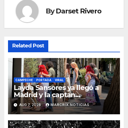
By
Darset Rivero
Related Post
CAMPECHE
PORTADA
VIRAL
Layda Sansores ya llegó a
Madrid y la captan
disfrutando de sus
AUG 7, 2026
MARCRIX NOTICIAS
vacaciones