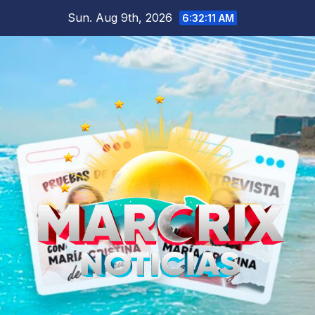
Skip
Sun. Aug 9th, 2026
6:32:12 AM
to
content