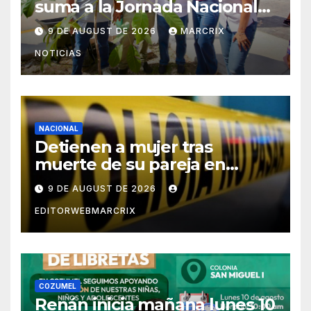
suma a la Jornada Nacional
de Reforestación 2026
9 DE AUGUST DE 2026
MARCRIX
NOTICIAS
NACIONAL
Detienen a mujer tras
muerte de su pareja en
Saltillo
9 DE AUGUST DE 2026
EDITORWEBMARCRIX
COZUMEL
Renán inicia mañana lunes 10