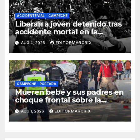
ACCIDENTE VIAL
CAMPECHE
Liberan a joven detenido tras
accidente mortal en la
carretera Costera de
AUG 4, 2026
EDITORMARCRIX
Campeche
CAMPECHE
PORTADA
Mueren bebé y sus padres en
choque frontal sobre la
Costera de Campeche
AUG 1, 2026
EDITORMARCRIX