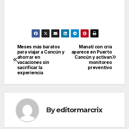
Meses más baratos
Manatí con cría
Post
para viajar a Cancún y
aparece en Puerto
ahorrar en
Cancún y activan
navigation
vacaciones sin
monitoreo
sacrificar la
preventivo
experiencia
By
editormarcrix