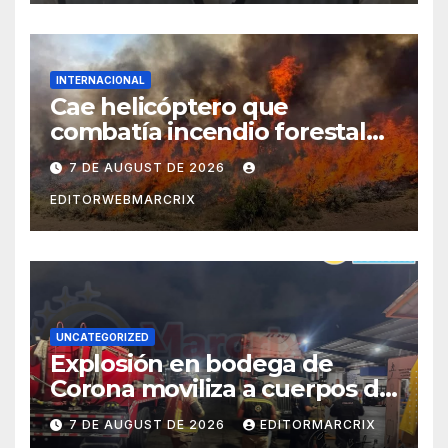
INTERNACIONAL
Cae helicóptero que
combatía incendio forestal
en Utah
7 DE AUGUST DE 2026
EDITORWEBMARCRIX
UNCATEGORIZED
Explosión en bodega de
Corona moviliza a cuerpos de
emergencia en Cancún
7 DE AUGUST DE 2026
EDITORMARCRIX