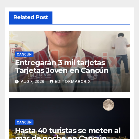
Related Post
CANCÚN
Entregarán 3 mil tarjetas
Tarjetas Joven en Cancún
AUG 7, 2026
EDITORMARCRIX
CANCÚN
Hasta 40 turistas se meten al
mar de noche en Cancún