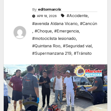
By
editormarcrix
#Accidente
,
APR 18, 2026
#avenida Aldana Vicario
,
#Cancún
,
#Choque
,
#Emergencia
,
#motociclista lesionado
,
#Quintana Roo
,
#Seguridad vial
,
#Supermanzana 219
,
#Tránsito