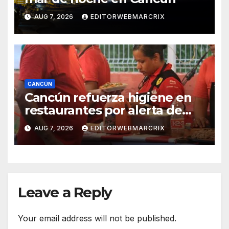
AUG 7, 2026
EDITORWEBMARCRIX
CANCÚN
Cancún refuerza higiene en
restaurantes por alerta de
infecciones intestinales
AUG 7, 2026
EDITORWEBMARCRIX
Leave a Reply
Your email address will not be published.