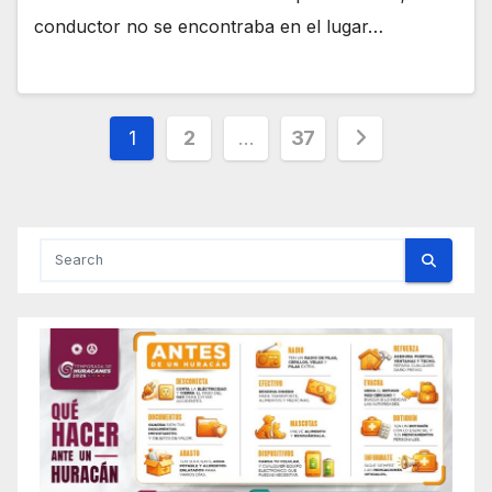
conductor no se encontraba en el lugar…
Posts
1
2
…
37
pagination