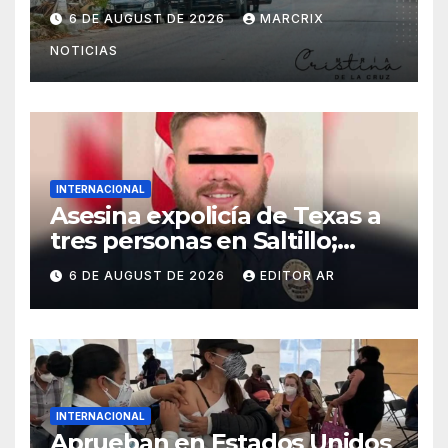
Supermanzana 222 de
6 DE AUGUST DE 2026
MARCRIX
Cancún
NOTICIAS
INTERNACIONAL
Asesina expolicía de Texas a
tres personas en Saltillo;
huye con un menor
6 DE AUGUST DE 2026
EDITOR AR
INTERNACIONAL
Aprueban en Estados Unidos