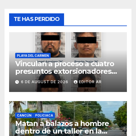
TE HAS PERDIDO
PLAYA DEL CARMEN
Vinculan a proceso a cuatro
presuntos extorsionadores
en Playa del Carmen
6 DE AUGUST DE 2026
EDITOR AR
CANCÚN
POLICIACA
Matan a balazos a hombre
dentro de un taller en la