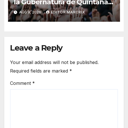
la Gubernatura de Quintana
Roo ya se realizan en Cancún
AUG 9, 2026
EDITOR MARCRIX
Leave a Reply
Your email address will not be published.
Required fields are marked
*
Comment
*