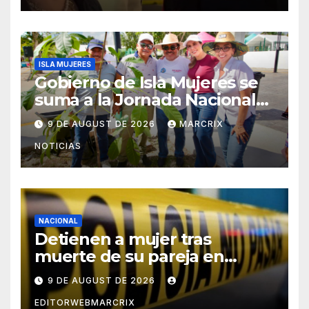
ISLA MUJERES
Gobierno de Isla Mujeres se
suma a la Jornada Nacional
de Reforestación 2026
9 DE AUGUST DE 2026
MARCRIX
NOTICIAS
NACIONAL
Detienen a mujer tras
muerte de su pareja en
Saltillo
9 DE AUGUST DE 2026
EDITORWEBMARCRIX