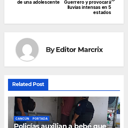
navigation
de una adolescente
Guerrero y provocará
lluvias intensas en 5
estados
By
Editor Marcrix
Related Post
CANCÚN
PORTADA
Policías auxilian a bebé que