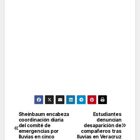
Sheinbaum encabeza
Estudiantes
Post
coordinación diaria
denuncian
del comité de
desaparición de
navigation
emergencias por
compañeros tras
lluvias en cinco
lluvias en Veracruz