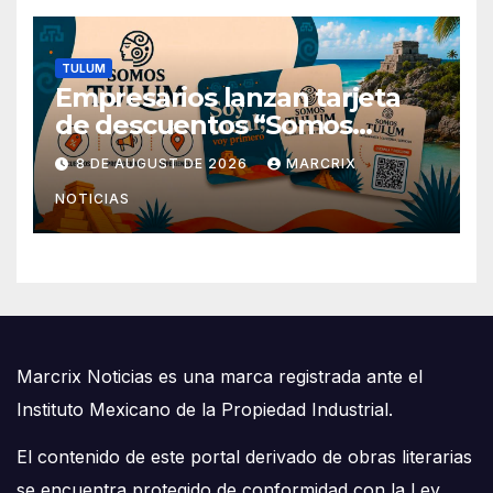
TULUM
Empresarios lanzan tarjeta
de descuentos “Somos
Tulum” para reactivar la
8 DE AUGUST DE 2026
MARCRIX
economía
NOTICIAS
Marcrix Noticias es una marca registrada ante el
Instituto Mexicano de la Propiedad Industrial.
El contenido de este portal derivado de obras literarias
se encuentra protegido de conformidad con la Ley