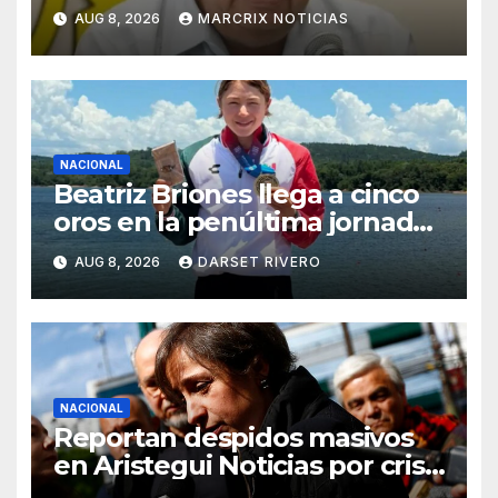
el caso Ayotzinapa
AUG 8, 2026
MARCRIX NOTICIAS
NACIONAL
Beatriz Briones llega a cinco
oros en la penúltima jornada
de Santo Domingo 2026
AUG 8, 2026
DARSET RIVERO
NACIONAL
Reportan despidos masivos
en Aristegui Noticias por crisis
financiera