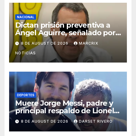
NACIONAL
Dictan prisión preventiva a
Ángel Aguirre, señalado por
el caso Ayotzinapa
8 DE AUGUST DE 2026
MARCRIX
NOTICIAS
DEPORTES
Muere Jorge Messi, padre y
principal respaldo de Lionel
Messi, a los 68 años
8 DE AUGUST DE 2026
DARSET RIVERO