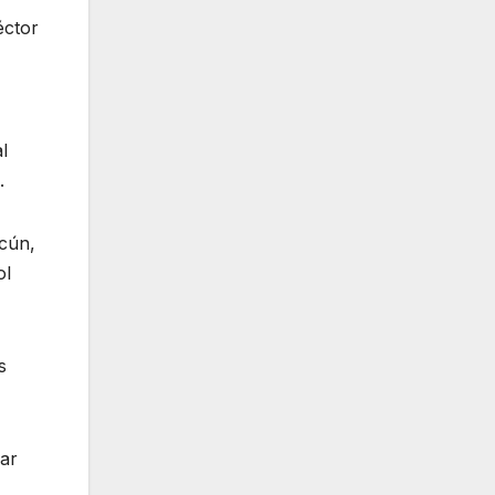
éctor
l
.
ncún,
ol
s
lar