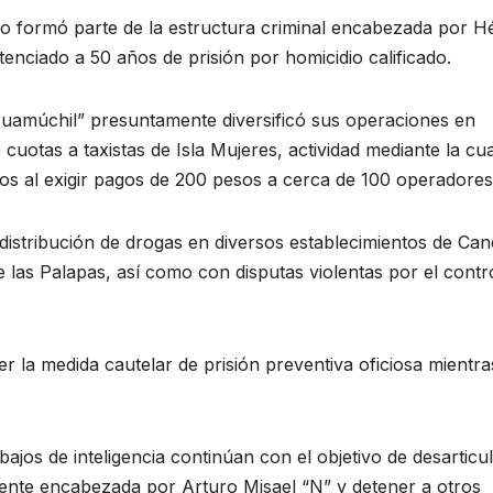
ido formó parte de la estructura criminal encabezada por H
ntenciado a 50 años de prisión por homicidio calificado.
l Huamúchil” presuntamente diversificó sus operaciones en
e cuotas a taxistas de Isla Mujeres, actividad mediante la cua
ios al exigir pagos de 200 pesos a cerca de 100 operadores
 distribución de drogas en diversos establecimientos de Ca
las Palapas, así como con disputas violentas por el contr
 la medida cautelar de prisión preventiva oficiosa mientra
bajos de inteligencia continúan con el objetivo de desarticu
ente encabezada por Arturo Misael “N” y detener a otros