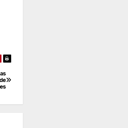
cas
 de
nes