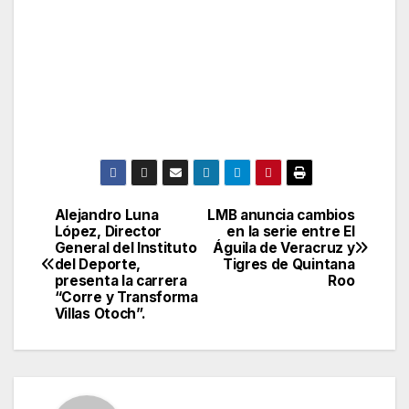
Alejandro Luna
LMB anuncia cambios
Post
López, Director
en la serie entre El
General del Instituto
Águila de Veracruz y
navigation
del Deporte,
Tigres de Quintana
presenta la carrera
Roo
“Corre y Transforma
Villas Otoch”.