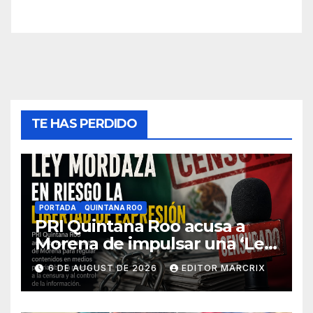
TE HAS PERDIDO
PORTADA
QUINTANA ROO
PRI Quintana Roo acusa a
Morena de impulsar una ‘Ley
Mordaza’ contra la libertad
6 DE AUGUST DE 2026
EDITOR MARCRIX
de expresión