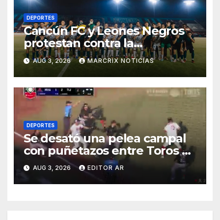
DEPORTES
Cancún FC y Leones Negros
protestan contra la
desaparición del ascenso y
AUG 3, 2026
MARCRIX NOTICIAS
descenso en la Expansión MX
DEPORTES
Se desató una pelea campal
con puñetazos entre Toros de
Tijuana, Acereros de
AUG 3, 2026
EDITOR AR
Monclova