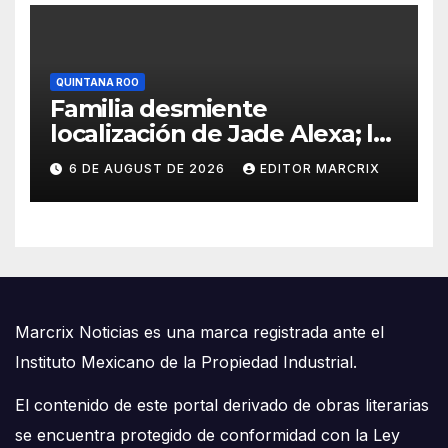
QUINTANA ROO
Familia desmiente
localización de Jade Alexa; la
niña de 11 años sigue
6 DE AUGUST DE 2026
EDITOR MARCRIX
desaparecida en Holbox
Marcrix Noticias es una marca registrada ante el
Instituto Mexicano de la Propiedad Industrial.
El contenido de este portal derivado de obras literarias
se encuentra protegido de conformidad con la Ley