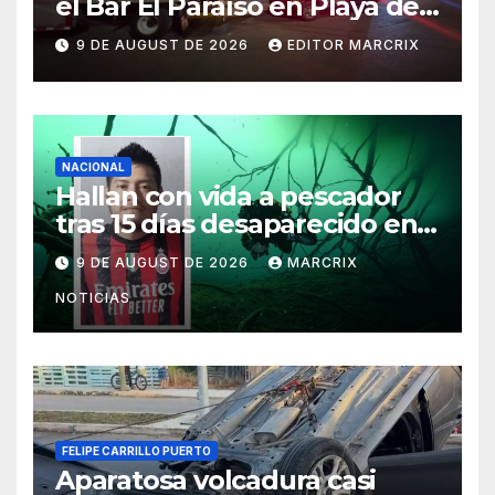
el Bar El Paraíso en Playa del
Carmen
9 DE AUGUST DE 2026
EDITOR MARCRIX
NACIONAL
Hallan con vida a pescador
tras 15 días desaparecido en
un cenote de Veracruz
9 DE AUGUST DE 2026
MARCRIX
NOTICIAS
FELIPE CARRILLO PUERTO
Aparatosa volcadura casi