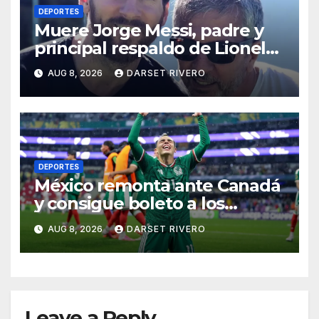
DEPORTES
Muere Jorge Messi, padre y
principal respaldo de Lionel
Messi, a los 68 años
AUG 8, 2026
DARSET RIVERO
DEPORTES
México remonta ante Canadá
y consigue boleto a los
Juegos Olímpicos de Los
AUG 8, 2026
DARSET RIVERO
Ángeles 2028
Leave a Reply