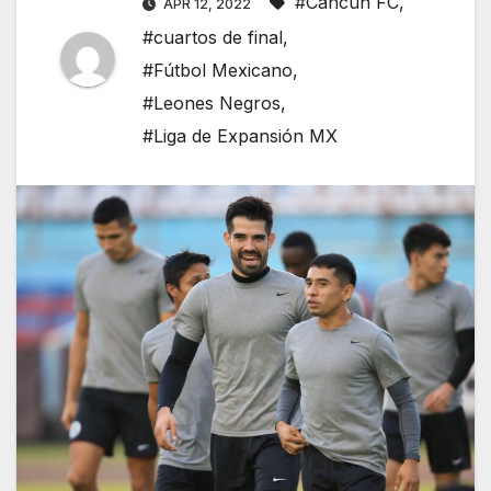
#Cancún FC
,
APR 12, 2022
#cuartos de final
,
#Fútbol Mexicano
,
#Leones Negros
,
#Liga de Expansión MX