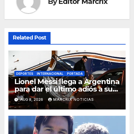
By
Editor Marcrix
Related Post
DEPORTES
INTERNACIONAL
PORTADA
Lionel Messi llega a Argentina
para dar el último adiós a su
padre
AUG 8, 2026
MARCRIX NOTICIAS