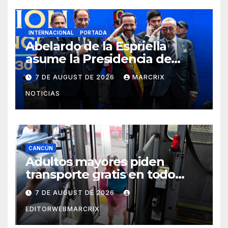
INTERNACIONAL
PORTADA
Abelardo de la Espriella
asume la Presidencia de
Colombia para el periodo
7 DE AUGUST DE 2026
MARCRIX
2026-2030
NOTICIAS
CANCÚN
Adultos mayores piden
transporte gratis en todo
Cancún
7 DE AUGUST DE 2026
EDITORWEBMARCRIX