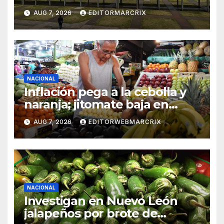
aspirantes ya pueden
AUG 7, 2026
EDITORMARCRIX
consultar fecha, sede y
horario
NACIONAL
Inflación pega a la cebolla y
naranja; jitomate baja en
México
AUG 7, 2026
EDITORWEBMARCRIX
NACIONAL
Investigan en Nuevo León
jalapeños por brote de