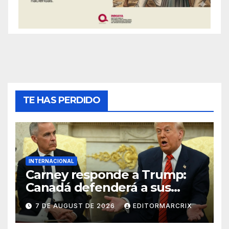
TE HAS PERDIDO
INTERNACIONAL
Carney responde a Trump:
Canadá defenderá a sus
trabajadores y empresas
7 DE AUGUST DE 2026
EDITORMARCRIX