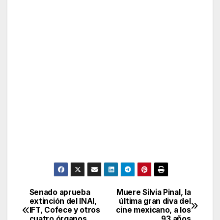
Senado aprueba
Muere Silvia Pinal, la
Post
extinción del INAI,
última gran diva del
IFT, Cofece y otros
cine mexicano, a los
navigation
cuatro órganos
93 años