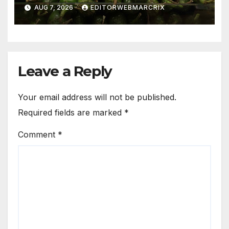
salmonela en Estados Unidos
AUG 7, 2026
EDITORWEBMARCRIX
Leave a Reply
Your email address will not be published.
Required fields are marked
*
Comment
*