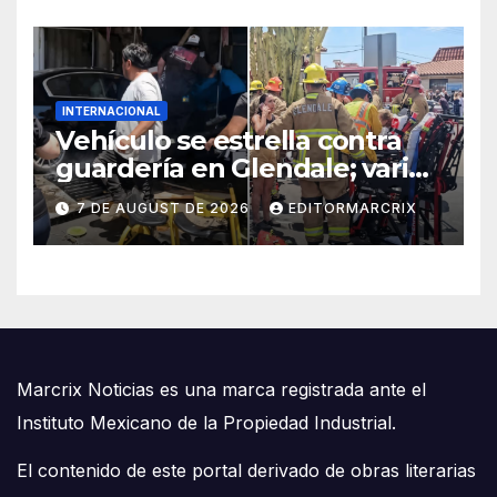
INTERNACIONAL
Vehículo se estrella contra
guardería en Glendale; varios
niños fueron trasladados al
7 DE AUGUST DE 2026
EDITORMARCRIX
hospital
Marcrix Noticias es una marca registrada ante el
Instituto Mexicano de la Propiedad Industrial.
El contenido de este portal derivado de obras literarias