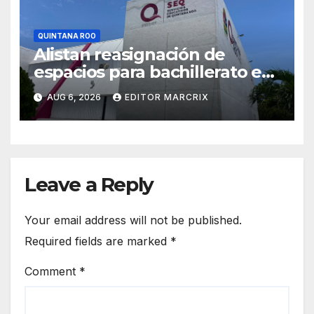
QUINTANA ROO
Alistan reasignación de
espacios para bachillerato en
Quintana Roo
AUG 6, 2026
EDITOR MARCRIX
Leave a Reply
Your email address will not be published.
Required fields are marked
*
Comment
*