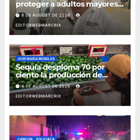
proteger a adultos mayores
de fraudes en Cancún
6 DE AUGUST DE 2026
EDITORWEBMARCRIX
JOSÉ MARÍA MORELOS
Sequía desploma 70 por
ciento la producción de
aguacate en Candelaria
6 DE AUGUST DE 2026
EDITORWEBMARCRIX
CANCÚN
POLICIACA