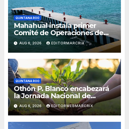
QUINTANA ROO
Mahahual instala primer
Comité de Operaciones de
muelles pesqueros
AUG 6, 2026
EDITORMARCRIX
QUINTANA ROO
Othón P. Blanco encabezará
la Jornada Nacional de
Reforestación 2026 en
AUG 6, 2026
EDITORWEBMARCRIX
Quintana Roo