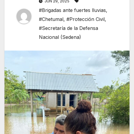
JUN 29, 2025
#Brigadas ante fuertes lluvias
,
#Chetumal
,
#Protección Civil
,
#Secretaría de la Defensa
Nacional (Sedena)