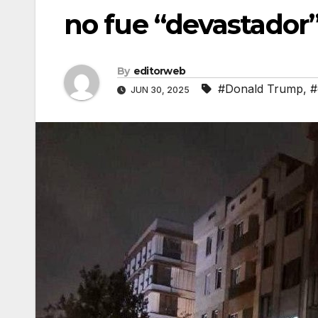
no fue “devastador
By
editorweb
#Donald Trump
,
#
JUN 30, 2025