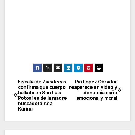
Fiscalía de Zacatecas
Pío López Obrador
Post
confirma que cuerpo
reaparece en video y
hallado en San Luis
denuncia daño
navigation
Potosí es de la madre
emocional y moral
buscadora Ada
Karina