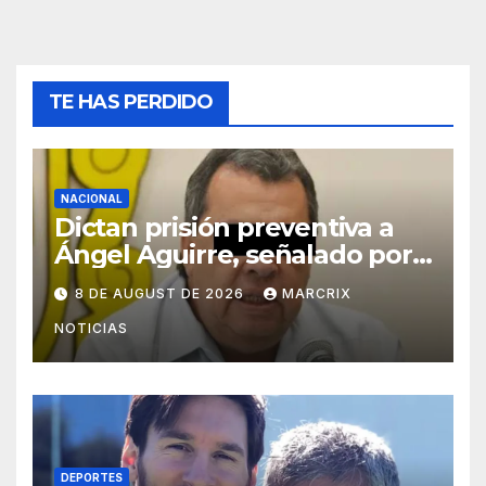
TE HAS PERDIDO
NACIONAL
Dictan prisión preventiva a
Ángel Aguirre, señalado por
el caso Ayotzinapa
8 DE AUGUST DE 2026
MARCRIX
NOTICIAS
DEPORTES