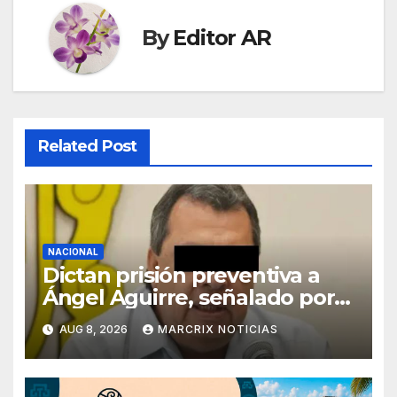
By
Editor AR
Related Post
NACIONAL
Dictan prisión preventiva a
Ángel Aguirre, señalado por
el caso Ayotzinapa
AUG 8, 2026
MARCRIX NOTICIAS