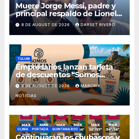
Muere Jorge Messi, padre y
principal respaldo de Lionel
Messi, a los 68 años
8 DE AUGUST DE 2026
DARSET RIVERO
TULUM
Empresarios lanzan tarjeta
de descuentos “Somos
Tulum” para reactivar la
8 DE AUGUST DE 2026
MARCRIX
economía
NOTICIAS
CLIMA
PORTADA
QUINTANA ROO
Continuarán los chubascos y