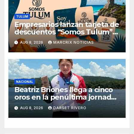
TULUM
Empresarios lanzan tarjeta de
descuentos “Somos Tulum”
para reactivar la economía
AUG 8, 2026
MARCRIX NOTICIAS
NACIONAL
Beatriz Briones llega a cinco
oros en la penúltima jornada
de Santo Domingo 2026
AUG 8, 2026
DARSET RIVERO