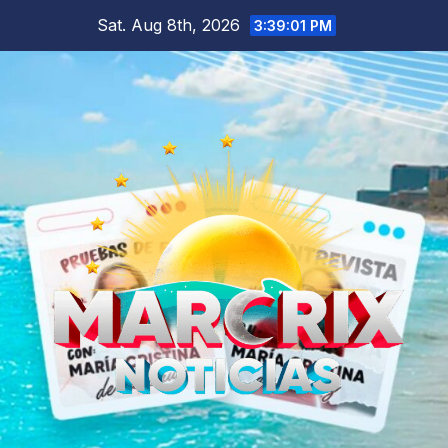
Skip
Sat. Aug 8th, 2026
3:39:02 PM
to
content