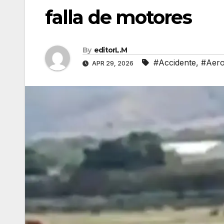
falla de motores
By
editorL.M
#Accidente
,
#Aero
APR 29, 2026