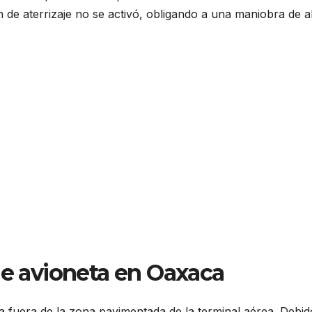
n de aterrizaje no se activó, obligando a una maniobra de a
de avioneta en Oaxaca
a fuera de la zona pavimentada de la terminal aérea. Debid