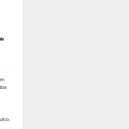
de
en
dos
ulco.