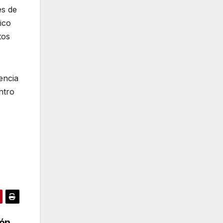
es de
ico
tos
encia
ntro
ión