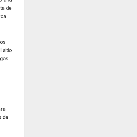
ta de
rca
Los
 sitio
sgos
ara
s de