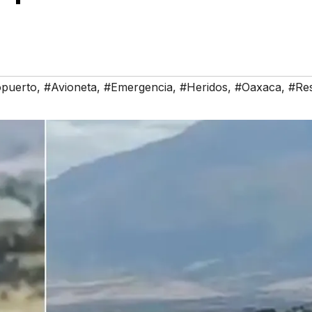
puerto
,
#Avioneta
,
#Emergencia
,
#Heridos
,
#Oaxaca
,
#Re