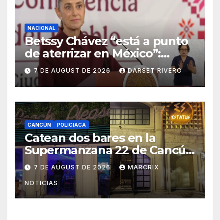
NACIONAL
Betssy Chávez “está a punto
de aterrizar en México”:
Sheinbaum al confirmar
7 DE AUGUST DE 2026
DARSET RIVERO
reconciliación con Perú
CANCÚN
POLICIACA
Catean dos bares en la
Supermanzana 22 de Cancún
y aseguran presunta droga
7 DE AUGUST DE 2026
MARCRIX
NOTICIAS