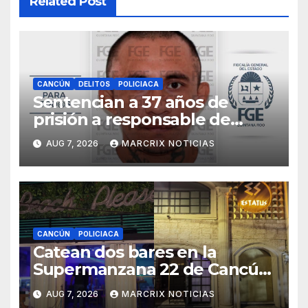
Related Post
CANCÚN
DELITOS
POLICIACA
Sentencian a 37 años de
prisión a responsable de
matar a una mujer cubana en
AUG 7, 2026
MARCRIX NOTICIAS
Cancún
CANCÚN
POLICIACA
Catean dos bares en la
Supermanzana 22 de Cancún
y aseguran presunta droga
AUG 7, 2026
MARCRIX NOTICIAS