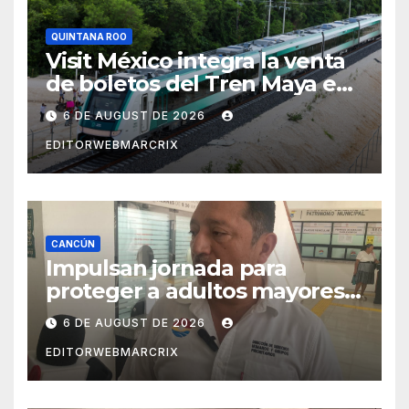
QUINTANA ROO
Visit México integra la venta
de boletos del Tren Maya en
su plataforma oficial
6 DE AUGUST DE 2026
EDITORWEBMARCRIX
CANCÚN
Impulsan jornada para
proteger a adultos mayores
de fraudes en Cancún
6 DE AUGUST DE 2026
EDITORWEBMARCRIX