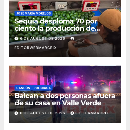
JOSÉ MARÍA MORELOS
Sequía desploma 70 por
ciento la producción de
aguacate en Candelaria
6 DE AUGUST DE 2026
EDITORWEBMARCRIX
CANCÚN
POLICIACA
Balean a dos personas afuera
de su casa en Valle Verde
6 DE AUGUST DE 2026
EDITORMARCRIX