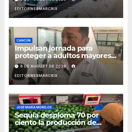
EDITORWEBMARCRIX
CANCÚN
Impulsan jornada para
proteger a adultos mayores
de fraudes en Cancún
6 DE AUGUST DE 2026
EDITORWEBMARCRIX
JOSÉ MARÍA MORELOS
Sequía desploma 70 por
ciento la producción de
aguacate en Candelaria