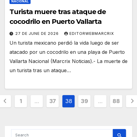
NACIONAL
Turista muere tras ataque de
cocodrilo en Puerto Vallarta
27 DE JUNE DE 2026
EDITORWEBMARCRIX
Un turista mexicano perdió la vida luego de ser
atacado por un cocodrilo en una playa de Puerto
Vallarta Nacional (Marcrix Noticias).- La muerte de
un turista tras un ataque…
Posts
1
…
37
38
39
…
88
pagination