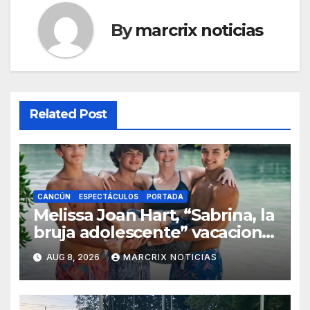
By
marcrix noticias
Related Post
CANCÚN
ESPECTÁCULOS
PORTADA
Melissa Joan Hart, “Sabrina, la
bruja adolescente” vacaciona
con su familia en Cancún
AUG 8, 2026
MARCRIX NOTICIAS