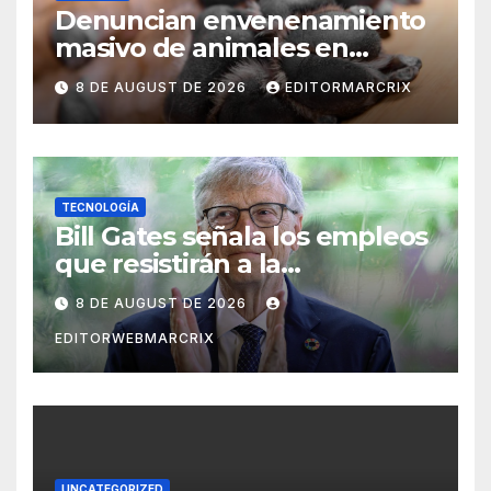
Denuncian envenenamiento
masivo de animales en
Querétaro
8 DE AUGUST DE 2026
EDITORMARCRIX
TECNOLOGÍA
Bill Gates señala los empleos
que resistirán a la
inteligencia artificial
8 DE AUGUST DE 2026
EDITORWEBMARCRIX
UNCATEGORIZED