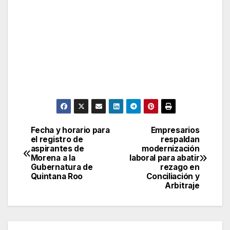
Fecha y horario para
Empresarios
Post
el registro de
respaldan
aspirantes de
modernización
navigation
Morena a la
laboral para abatir
Gubernatura de
rezago en
Quintana Roo
Conciliación y
Arbitraje