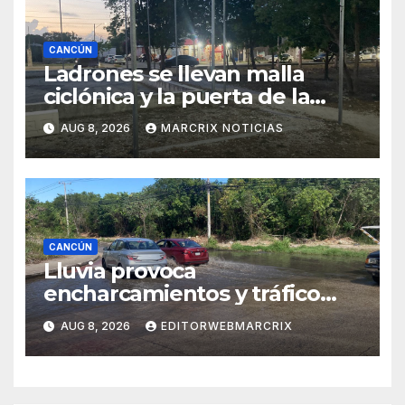
CANCÚN
Ladrones se llevan malla
ciclónica y la puerta de la
cancha de voleibol en Cancún
AUG 8, 2026
MARCRIX NOTICIAS
CANCÚN
Lluvia provoca
encharcamientos y tráfico
lento en Cancún
AUG 8, 2026
EDITORWEBMARCRIX