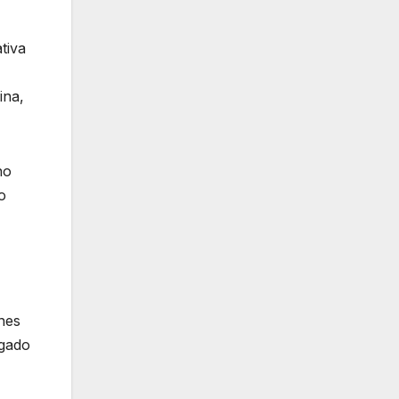
tiva
ina,
no
o
nes
rgado