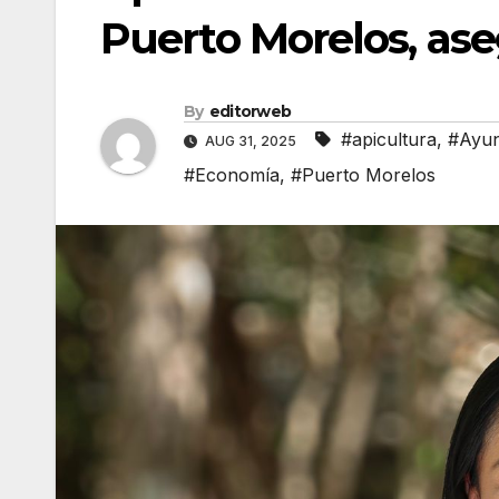
Puerto Morelos, ase
By
editorweb
#apicultura
,
#Ayun
AUG 31, 2025
#Economía
,
#Puerto Morelos