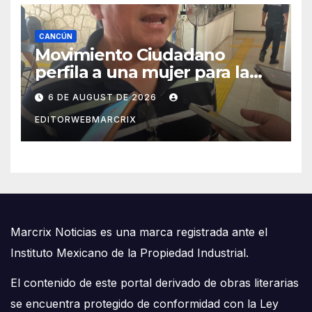
CANCÚN
Movimiento Ciudadano
perfila a una mujer para la
candidatura en Cancún
6 DE AUGUST DE 2026
EDITORWEBMARCRIX
Marcrix Noticias es una marca registrada ante el
Instituto Mexicano de la Propiedad Industrial.
El contenido de este portal derivado de obras literarias
se encuentra protegido de conformidad con la Ley