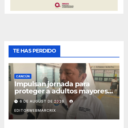
TE HAS PERDIDO
CANCÚN
Impulsan jornada para
proteger a adultos mayores
de fraudes en Cancún
6 DE AUGUST DE 2026
EDITORWEBMARCRIX