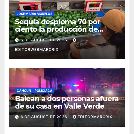
JOSÉ MARÍA MORELOS
Sequía desploma 70 por
ciento la producción de
aguacate en Candelaria
6 DE AUGUST DE 2026
EDITORWEBMARCRIX
CANCÚN
POLICIACA
Balean a dos personas afuera
de su casa en Valle Verde
6 DE AUGUST DE 2026
EDITORMARCRIX