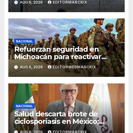
AUG 6, 2026
EDITORMARCRIX
Ayotzinapa
NACIONAL
Refuerzan seguridad en
Michoacán para reactivar
exportaciones de aguacate
AUG 6, 2026
EDITORWEBMARCRIX
NACIONAL
Salud descarta brote de
ciclosporiasis en México;
confirma 33 casos en 13
AUG 6, 2026
EDITORMARCRIX