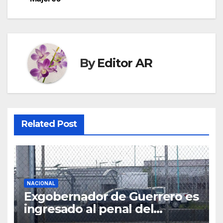
By
Editor AR
Related Post
NACIONAL
Exgobernador de Guerrero es
ingresado al penal del
Altiplano por el caso