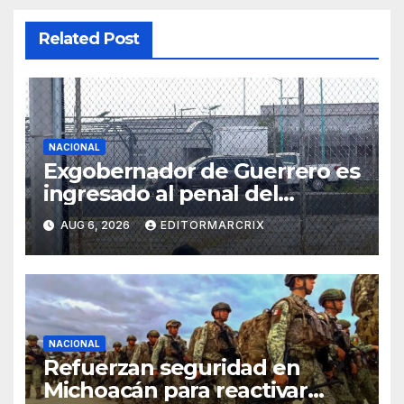
Related Post
NACIONAL
Exgobernador de Guerrero es
ingresado al penal del
Altiplano por el caso
AUG 6, 2026
EDITORMARCRIX
Ayotzinapa
NACIONAL
Refuerzan seguridad en
Michoacán para reactivar