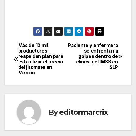
Más de 12 mil
Paciente y enfermera
Post
productores
se enfrentan a
respaldan plan para
golpes dentro de
navigation
estabilizar el precio
clínica del IMSS en
del jitomate en
SLP
México
By
editormarcrix