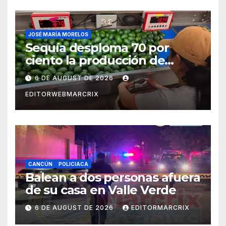
JOSÉ MARÍA MORELOS
Sequía desploma 70 por
ciento la producción de
aguacate en Candelaria
6 DE AUGUST DE 2026
EDITORWEBMARCRIX
CANCÚN
POLICIACA
Balean a dos personas afuera
de su casa en Valle Verde
6 DE AUGUST DE 2026
EDITORMARCRIX