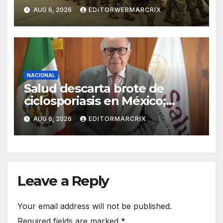
exportaciones de aguacate
AUG 6, 2026
EDITORWEBMARCRIX
NACIONAL
Salud descarta brote de
ciclosporiasis en México;
confirma 33 casos en 13
AUG 6, 2026
EDITORMARCRIX
estados
Leave a Reply
Your email address will not be published.
Required fields are marked
*