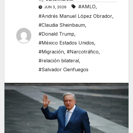
#AMLO
,
JUN 3, 2026
#Andrés Manuel López Obrador
,
#Claudia Sheinbaum
,
#Donald Trump
,
#México Estados Unidos
,
#Migración
,
#Narcotráfico
,
#relación bilateral
,
#Salvador Cienfuegos