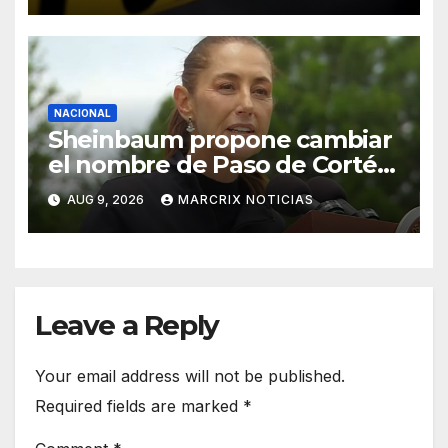
NACIONAL
Sheinbaum propone cambiar
el nombre de Paso de Cortés
por “Paso de los Pueblos
AUG 9, 2026
MARCRIX NOTICIAS
Indígenas”
Leave a Reply
Your email address will not be published.
Required fields are marked
*