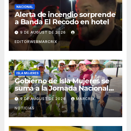
NACIONAL
Alerta de incendio sorprende
a Banda El Recodo en hotel
9 DE AUGUST DE 2026
EDITORWEBMARCRIX
ISLA MUJERES
Gobierno de Isla Mujeres se
suma a la Jornada Nacional
de Reforestación 2026
9 DE AUGUST DE 2026
MARCRIX
NOTICIAS