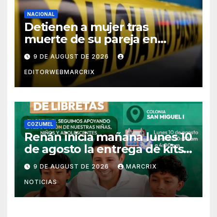
NACIONAL
Detienen a mujer tras
muerte de su pareja en
Saltillo
9 DE AUGUST DE 2026
EDITORWEBMARCRIX
COZUMEL
Renán inicia mañana lunes 10
de agosto la entrega de kits
escolares en Cozumel
9 DE AUGUST DE 2026
MARCRIX
NOTICIAS