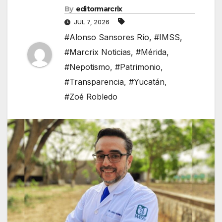
By
editormarcrix
JUL 7, 2026
#Alonso Sansores Río
,
#IMSS
,
#Marcrix Noticias
,
#Mérida
,
#Nepotismo
,
#Patrimonio
,
#Transparencia
,
#Yucatán
,
#Zoé Robledo