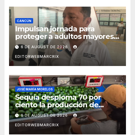
CANCÚN
Impulsan jornada para
proteger a adultos mayores
de fraudes en Cancún
6 DE AUGUST DE 2026
EDITORWEBMARCRIX
JOSÉ MARÍA MORELOS
Sequía desploma 70 por
ciento la producción de
aguacate en Candelaria
6 DE AUGUST DE 2026
EDITORWEBMARCRIX