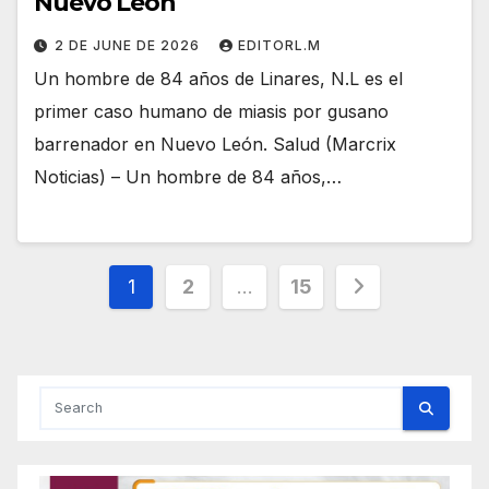
Nuevo León
2 DE JUNE DE 2026
EDITORL.M
Un hombre de 84 años de Linares, N.L es el
primer caso humano de miasis por gusano
barrenador en Nuevo León. Salud (Marcrix
Noticias) – Un hombre de 84 años,…
Posts
1
2
…
15
pagination