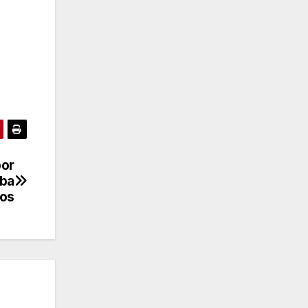
por
uba
dos