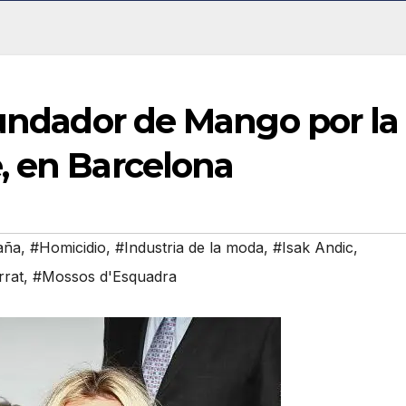
fundador de Mango por la
, en Barcelona
aña
,
#Homicidio
,
#Industria de la moda
,
#Isak Andic
,
rrat
,
#Mossos d'Esquadra