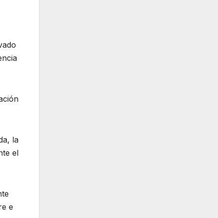
evado
encia
ación
a, la
nte el
nte
re e