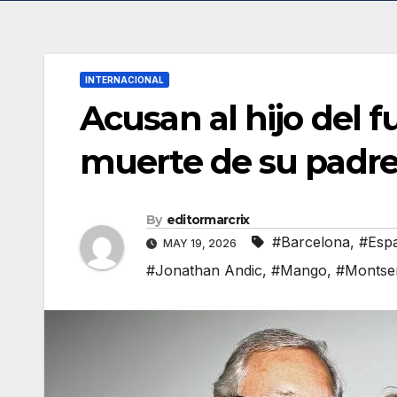
INTERNACIONAL
Acusan al hijo del 
muerte de su padre
By
editormarcrix
#Barcelona
,
#Esp
MAY 19, 2026
#Jonathan Andic
,
#Mango
,
#Montse