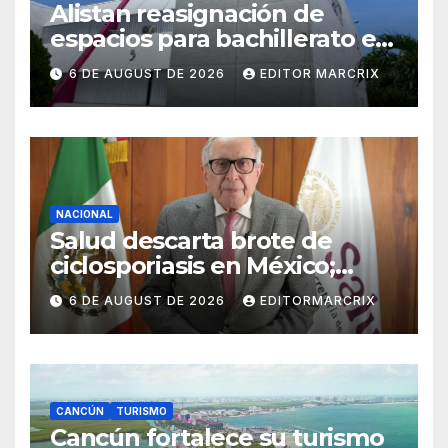
Alistan reasignación de
espacios para bachillerato en
Quintana Roo
6 DE AUGUST DE 2026
EDITOR MARCRIX
NACIONAL
Salud descarta brote de
ciclosporiasis en México;
confirma 33 casos en 13
6 DE AUGUST DE 2026
EDITORMARCRIX
estados
CANCÚN
TURISMO
Cancún fortalece su turismo