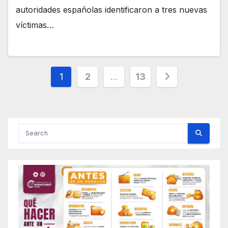
autoridades españolas identificaron a tres nuevas
víctimas…
Posts
1
2
…
13
pagination