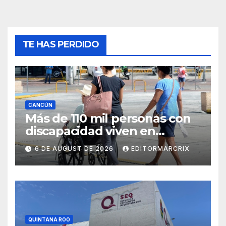
TE HAS PERDIDO
CANCÚN
Más de 110 mil personas con
discapacidad viven en
Cancún; fortalecen acciones
6 DE AUGUST DE 2026
EDITORMARCRIX
de inclusión
QUINTANA ROO