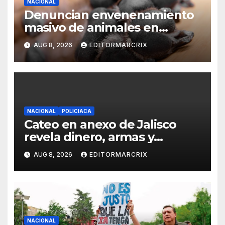
NACIONAL
Denuncian envenenamiento
masivo de animales en
Querétaro
AUG 8, 2026
EDITORMARCRIX
NACIONAL
POLICIACA
Cateo en anexo de Jalisco
revela dinero, armas y
sobrecupo
AUG 8, 2026
EDITORMARCRIX
NACIONAL