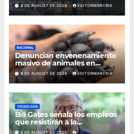
heridos
8 DE AUGUST DE 2026
EDITORMARCRIX
NACIONAL
Denuncian envenenamiento
masivo de animales en
Querétaro
8 DE AUGUST DE 2026
EDITORMARCRIX
TECNOLOGÍA
Bill Gates señala los empleos
que resistirán a la
inteligencia artificial
8 DE AUGUST DE 2026