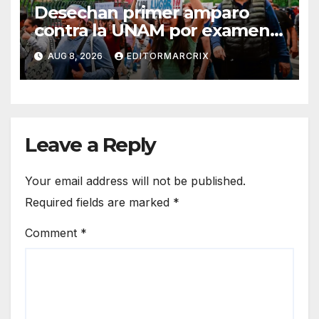
Desechan primer amparo
contra la UNAM por examen
de admisión
AUG 8, 2026
EDITORMARCRIX
Leave a Reply
Your email address will not be published.
Required fields are marked
*
Comment
*