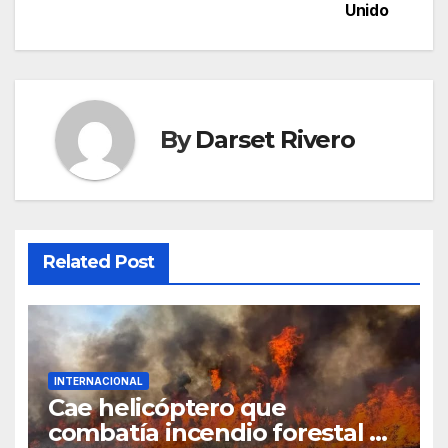
Unido
By
Darset Rivero
Related Post
INTERNACIONAL
Cae helicóptero que
combatía incendio forestal en