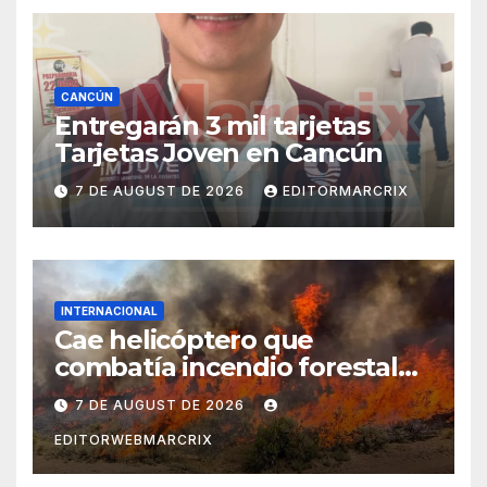
CANCÚN
Entregarán 3 mil tarjetas
Tarjetas Joven en Cancún
7 DE AUGUST DE 2026
EDITORMARCRIX
INTERNACIONAL
Cae helicóptero que
combatía incendio forestal
en Utah
7 DE AUGUST DE 2026
EDITORWEBMARCRIX