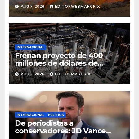
Utah
AUG 7, 2026
EDITORWEBMARCRIX
INTERNACIONAL
Frenan proyecto de 400
millones de dólares de
Trump en la Casa Blanca
AUG 7, 2026
EDITORMARCRIX
INTERNACIONAL
POLÍTICA
De periodistas a
conservadores: JD Vance
intensifica sus ataques desde