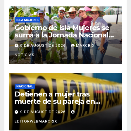
ISLA MUJERES
Gobierno de Isla Mujeres se
suma a la Jornada Nacional
de Reforestación 2026
9 DE AUGUST DE 2026
MARCRIX
NOTICIAS
NACIONAL
Detienen a mujer tras
muerte de su pareja en
Saltillo
9 DE AUGUST DE 2026
EDITORWEBMARCRIX