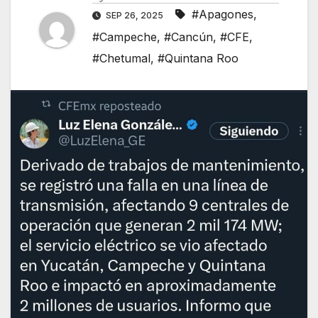
#Apagones
,
SEP 26, 2025
#Campeche
,
#Cancún
,
#CFE
,
#Chetumal
,
#Quintana Roo