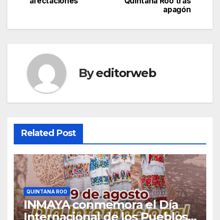
afectaciones
Quintana Roo tras
apagón
By
editorweb
Related Post
QUINTANA ROO
INMAYA conmemora el Día
Internacional de los Pueblos