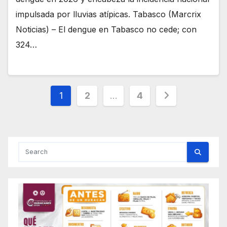
impulsada por lluvias atípicas. Tabasco (Marcrix
Noticias) – El dengue en Tabasco no cede; con
324…
Posts
1
2
…
4
pagination