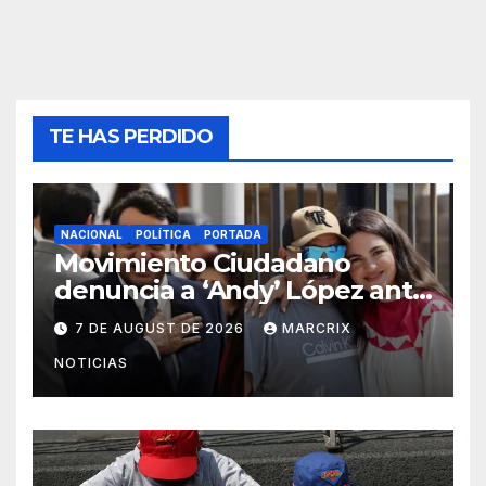
TE HAS PERDIDO
NACIONAL
POLÍTICA
PORTADA
Movimiento Ciudadano
denuncia a ‘Andy’ López ante
el INE por actos anticipados
7 DE AUGUST DE 2026
MARCRIX
de campaña
NOTICIAS