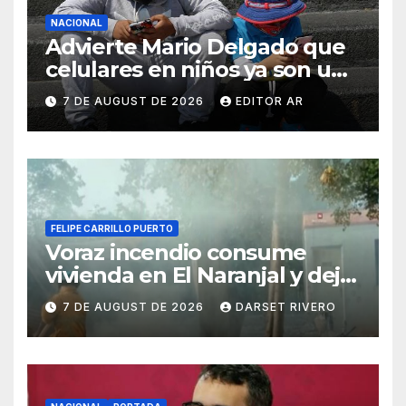
NACIONAL
Advierte Mario Delgado que
celulares en niños ya son un
problema de salud pública
7 DE AUGUST DE 2026
EDITOR AR
FELIPE CARRILLO PUERTO
Voraz incendio consume
vivienda en El Naranjal y deja
a una familia sin patrimonio
7 DE AUGUST DE 2026
DARSET RIVERO