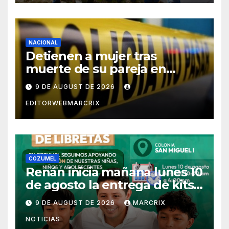
NACIONAL
Detienen a mujer tras
muerte de su pareja en
Saltillo
9 DE AUGUST DE 2026
EDITORWEBMARCRIX
COZUMEL
Renán inicia mañana lunes 10
de agosto la entrega de kits
escolares en Cozumel
9 DE AUGUST DE 2026
MARCRIX
NOTICIAS