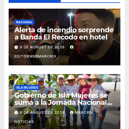
NACIONAL
Alerta de incendio sorprende
a Banda El Recodo en hotel
9 DE AUGUST DE 2026
EDITORWEBMARCRIX
ISLA MUJERES
Gobierno de Isla Mujeres se
suma a la Jornada Nacional
de Reforestación 2026
9 DE AUGUST DE 2026
MARCRIX
NOTICIAS